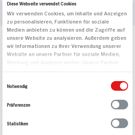
Diese Webseite verwendet Cookies
Wir verwenden Cookies, um Inhalte und Anzeigen
zu personalisieren, Funktionen für soziale
Medien anbieten zu können und die Zugriffe auf
unsere Website zu analysieren. Außerdem geben
Häufig gestellte Fragen
wir Informationen zu Ihrer Verwendung unserer
Mehr Informationen in unserem FAQ
Website an unsere Partner für soziale Medien,
kontakt
hit.de
Wir beantworten gerne Ihre Fragen
Werbung und Analysen weiter. Unsere Partner
(0228) 42967 0
führen diese Informationen möglicherweise mit
Montag - Donnerstag: 9 bis 16 Uhr
weiteren Daten zusammen, die Sie ihnen
Einwilligungsauswahl
Freitags: 9 bis 13 Uhr
bereitgestellt haben oder die sie im Rahmen
Notwendig
Folgen Sie uns auf TikTok
Ihrer Nutzung der Dienste gesammelt haben.
Präferenzen
Angebote & Coupons
Statistiken
Rezepte