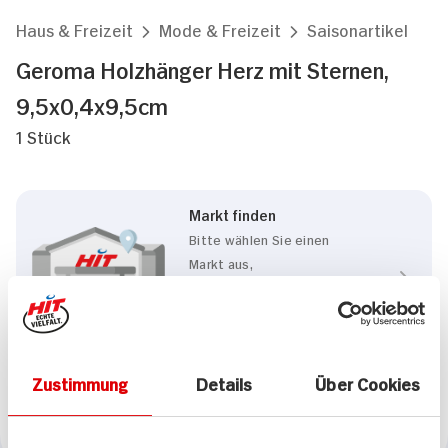
Haus & Freizeit
Mode & Freizeit
Saisonartikel
Geroma Holzhänger Herz mit Sternen,
9,5x0,4x9,5cm
1 Stück
Markt finden
Bitte wählen Sie einen
Markt aus,
um lokale Informationen zu
sehen.
Zum Marktfinder
Zustimmung
Details
Über Cookies
Marke
Geroma