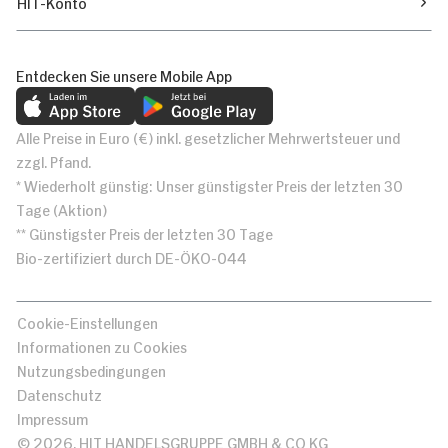
HIT-Konto
Entdecken Sie unsere Mobile App
Alle Preise in Euro (€) inkl. gesetzlicher Mehrwertsteuer und
zzgl. Pfand.
* Wiederholt günstig: Unser günstigster Preis der letzten 30
Tage (Aktion)
** Günstigster Preis der letzten 30 Tage
Bio-zertifiziert durch DE-ÖKO-044
Cookie-Einstellungen
Informationen zu Cookies
Nutzungsbedingungen
Datenschutz
Impressum
© 2026, HIT HANDELSGRUPPE GMBH & CO KG