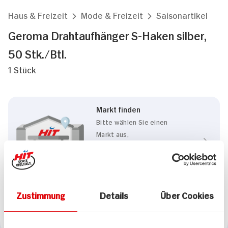
Haus & Freizeit
Mode & Freizeit
Saisonartikel
Geroma Drahtaufhänger S-Haken silber,
50 Stk./Btl.
1 Stück
Markt finden
Bitte wählen Sie einen
Markt aus,
um lokale Informationen zu
sehen.
Zum Marktfinder
Zustimmung
Details
Über Cookies
Marke
Geroma