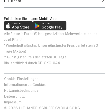
HIT-Konto
Entdecken Sie unsere Mobile App
Alle Preise in Euro (€) inkl. gesetzlicher Mehrwertsteuer und
zzgl. Pfand.
* Wiederholt günstig: Unser günstigster Preis der letzten 30
Tage (Aktion)
** Günstigster Preis der letzten 30 Tage
Bio-zertifiziert durch DE-ÖKO-044
Cookie-Einstellungen
Informationen zu Cookies
Nutzungsbedingungen
Datenschutz
Impressum
© 2026, HIT HANDELSGRUPPE GMBH & CO KG