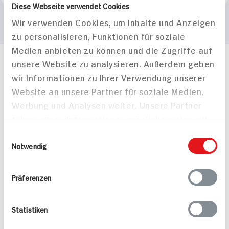
Diese Webseite verwendet Cookies
Wir verwenden Cookies, um Inhalte und Anzeigen
zu personalisieren, Funktionen für soziale
Medien anbieten zu können und die Zugriffe auf
unsere Website zu analysieren. Außerdem geben
Häufig gestellte Fragen
wir Informationen zu Ihrer Verwendung unserer
Mehr Informationen in unserem FAQ
Website an unsere Partner für soziale Medien,
kontakt
hit.de
Wir beantworten gerne Ihre Fragen
Werbung und Analysen weiter. Unsere Partner
(0228) 42967 0
führen diese Informationen möglicherweise mit
Montag - Donnerstag: 9 bis 16 Uhr
weiteren Daten zusammen, die Sie ihnen
Einwilligungsauswahl
Freitags: 9 bis 13 Uhr
bereitgestellt haben oder die sie im Rahmen
Notwendig
Folgen Sie uns auf TikTok
Ihrer Nutzung der Dienste gesammelt haben.
Präferenzen
Angebote & Coupons
Statistiken
Rezepte