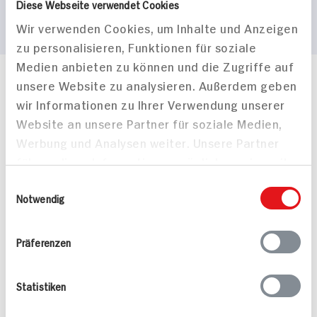
Diese Webseite verwendet Cookies
Wir verwenden Cookies, um Inhalte und Anzeigen
zu personalisieren, Funktionen für soziale
Medien anbieten zu können und die Zugriffe auf
unsere Website zu analysieren. Außerdem geben
Häufig gestellte Fragen
wir Informationen zu Ihrer Verwendung unserer
Mehr Informationen in unserem FAQ
kontakt
hit.de
Website an unsere Partner für soziale Medien,
Wir beantworten gerne Ihre Fragen
Werbung und Analysen weiter. Unsere Partner
(0228) 42967 0
führen diese Informationen möglicherweise mit
Montag - Donnerstag: 9 bis 16 Uhr
weiteren Daten zusammen, die Sie ihnen
Einwilligungsauswahl
Freitags: 9 bis 13 Uhr
bereitgestellt haben oder die sie im Rahmen
Notwendig
Folgen Sie uns auf TikTok
Ihrer Nutzung der Dienste gesammelt haben.
Präferenzen
Angebote & Coupons
Statistiken
Rezepte