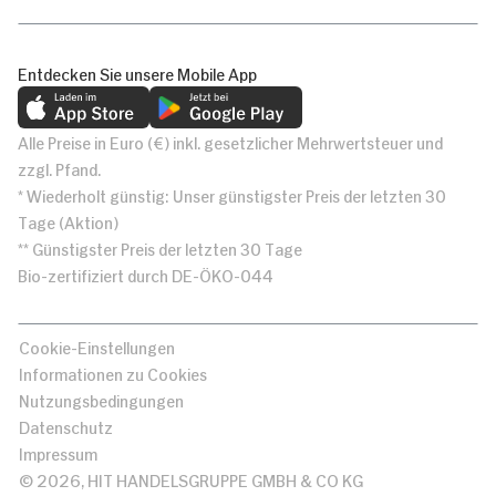
Entdecken Sie unsere Mobile App
Alle Preise in Euro (€) inkl. gesetzlicher Mehrwertsteuer und
zzgl. Pfand.
* Wiederholt günstig: Unser günstigster Preis der letzten 30
Tage (Aktion)
** Günstigster Preis der letzten 30 Tage
Bio-zertifiziert durch DE-ÖKO-044
Cookie-Einstellungen
Informationen zu Cookies
Nutzungsbedingungen
Datenschutz
Impressum
© 2026, HIT HANDELSGRUPPE GMBH & CO KG