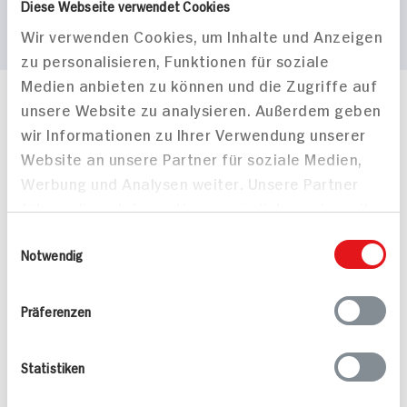
Diese Webseite verwendet Cookies
Wir verwenden Cookies, um Inhalte und Anzeigen
zu personalisieren, Funktionen für soziale
Medien anbieten zu können und die Zugriffe auf
unsere Website zu analysieren. Außerdem geben
Häufig gestellte Fragen
wir Informationen zu Ihrer Verwendung unserer
Mehr Informationen in unserem FAQ
kontakt
hit.de
Website an unsere Partner für soziale Medien,
Wir beantworten gerne Ihre Fragen
Werbung und Analysen weiter. Unsere Partner
(0228) 42967 0
führen diese Informationen möglicherweise mit
Montag - Donnerstag: 9 bis 16 Uhr
weiteren Daten zusammen, die Sie ihnen
Einwilligungsauswahl
Freitags: 9 bis 13 Uhr
bereitgestellt haben oder die sie im Rahmen
Notwendig
Folgen Sie uns auf TikTok
Ihrer Nutzung der Dienste gesammelt haben.
Präferenzen
Angebote & Coupons
Statistiken
Rezepte