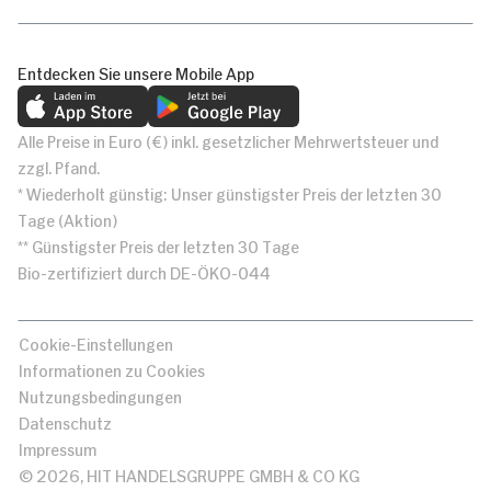
Entdecken Sie unsere Mobile App
Alle Preise in Euro (€) inkl. gesetzlicher Mehrwertsteuer und
zzgl. Pfand.
* Wiederholt günstig: Unser günstigster Preis der letzten 30
Tage (Aktion)
** Günstigster Preis der letzten 30 Tage
Bio-zertifiziert durch DE-ÖKO-044
Cookie-Einstellungen
Informationen zu Cookies
Nutzungsbedingungen
Datenschutz
Impressum
© 2026, HIT HANDELSGRUPPE GMBH & CO KG