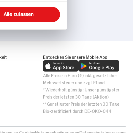
Alle zulassen
keit
Entdecken Sie unsere Mobile App
Alle Preise in Euro (€) inkl. gesetzlicher
Mehrwertsteuer und zzgl. Pfand.
* Wiederholt günstig: Unser günstigster
Preis der letzten 30 Tage (Aktion)
** Günstigster Preis der letzten 30 Tage
Bio-zertifiziert durch DE-ÖKO-044
tionen zu Cookies
Nutzungsbedingungen
Datenschutz
Impressum