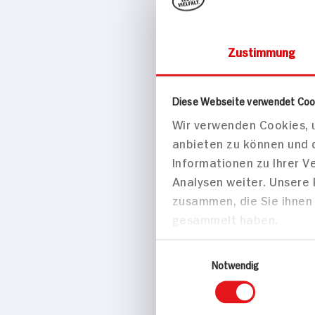
Zustimmung
Haus & Freizeit
Diese Webseite verwendet Coo
Wir verwenden Cookies, u
H&M 15-
anbieten zu können und 
Stück
Informationen zu Ihrer 
Analysen weiter. Unsere
zusammen, die Sie ihnen 
gesammelt haben.
Einwilligungsauswahl
Notwendig