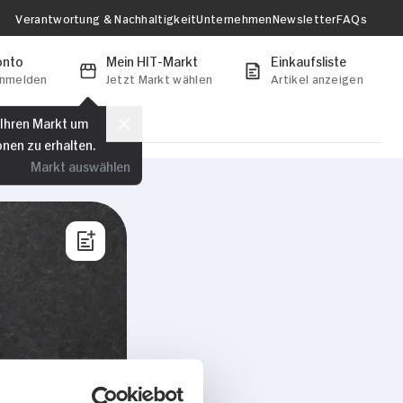
Verantwortung & Nachhaltigkeit
Unternehmen
Newsletter
FAQs
onto
Mein HIT-Markt
Einkaufsliste
anmelden
Jetzt Markt wählen
Artikel anzeigen
 Ihren Markt um
onen zu erhalten.
Markt auswählen