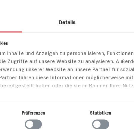
Details
Gutschein- & Telefonkarten
kies
m Inhalte und Anzeigen zu personalisieren, Funktionen
150
die Zugriffe auf unsere Website zu analysieren. Außer
Verwendung unserer Website an unsere Partner für sozi
 Partner führen diese Informationen möglicherweise mi
bereitgestellt haben oder die sie im Rahmen Ihrer Nut
Markt finden
Bitte wählen Sie einen Markt aus,
um lokale Informationen zu sehen.
Präferenzen
Statistiken
Zum Marktfinder