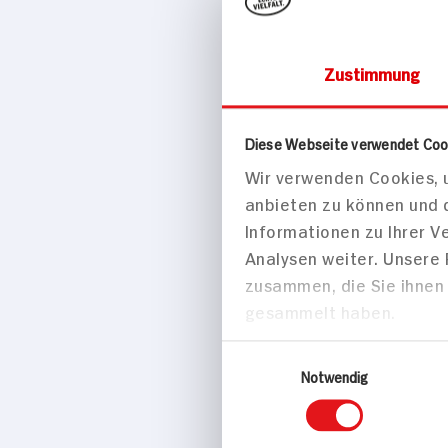
Zustimmung
Haus & Freizeit
Diese Webseite verwendet Coo
Wir verwenden Cookies, u
Nigrin Sch
anbieten zu können und 
1 Stück
Informationen zu Ihrer 
Analysen weiter. Unsere
zusammen, die Sie ihnen 
gesammelt haben.
Einwilligungsauswahl
Notwendig