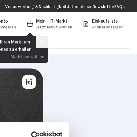
Verantwortung & Nachhaltigkeit
Unternehmen
Newsletter
FAQs
onto
Mein HIT-Markt
Einkaufsliste
anmelden
Jetzt Markt wählen
Artikel anzeigen
 Ihren Markt um
onen zu erhalten.
Markt auswählen