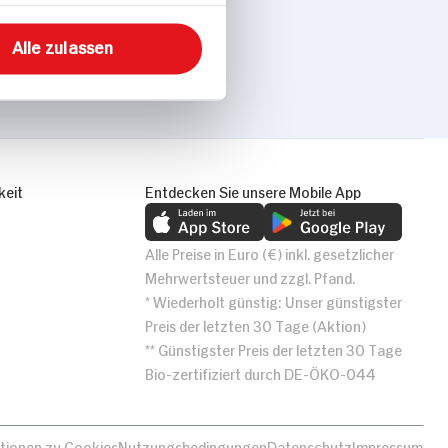
Alle zulassen
keit
Entdecken Sie unsere Mobile App
Alle Preise in Euro (€) inkl. gesetzlicher
Mehrwertsteuer und zzgl. Pfand.
* Wiederholt günstig: Unser günstigster
Preis der letzten 30 Tage (Aktion)
** Günstigster Preis der letzten 30 Tage
Bio-zertifiziert durch DE-ÖKO-044
tionen zu Cookies
Nutzungsbedingungen
Datenschutz
Impressum