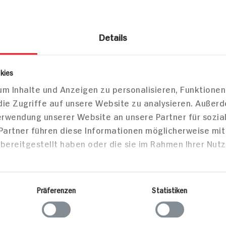
Details
Garten & Outdoor
Autozubehör
kies
m Inhalte und Anzeigen zu personalisieren, Funktionen
eibenreiniger farblich sortiert
die Zugriffe auf unsere Website zu analysieren. Außer
Verwendung unserer Website an unsere Partner für sozi
 Partner führen diese Informationen möglicherweise mi
bereitgestellt haben oder die sie im Rahmen Ihrer Nut
Markt finden
Bitte wählen Sie einen Markt aus,
um lokale Informationen zu sehen.
Präferenzen
Statistiken
Zum Marktfinder