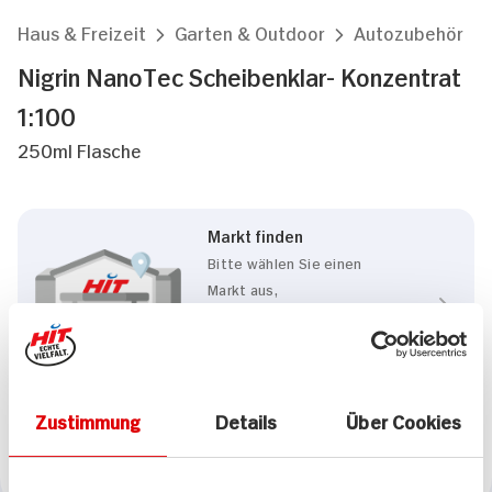
Haus & Freizeit
Garten & Outdoor
Autozubehör
Nigrin NanoTec Scheibenklar- Konzentrat
1:100
250ml Flasche
Markt finden
Bitte wählen Sie einen
Markt aus,
um lokale Informationen zu
sehen.
Zum Marktfinder
Zustimmung
Details
Über Cookies
Marke
Nigrin