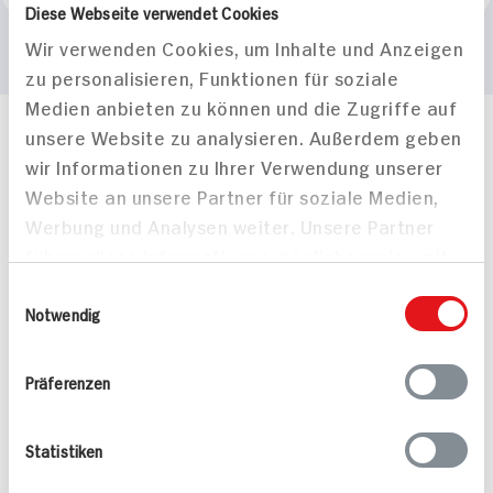
Diese Webseite verwendet Cookies
Wir verwenden Cookies, um Inhalte und Anzeigen
zu personalisieren, Funktionen für soziale
Medien anbieten zu können und die Zugriffe auf
unsere Website zu analysieren. Außerdem geben
Häufig gestellte Fragen
wir Informationen zu Ihrer Verwendung unserer
Mehr Informationen in unserem FAQ
Website an unsere Partner für soziale Medien,
kontakt
hit.de
Wir beantworten gerne Ihre Fragen
Werbung und Analysen weiter. Unsere Partner
(0228) 42967 0
führen diese Informationen möglicherweise mit
Montag - Donnerstag: 9 bis 16 Uhr
weiteren Daten zusammen, die Sie ihnen
Einwilligungsauswahl
Freitags: 9 bis 13 Uhr
bereitgestellt haben oder die sie im Rahmen
Notwendig
Folgen Sie uns auf TikTok
Ihrer Nutzung der Dienste gesammelt haben.
Präferenzen
Angebote & Coupons
Statistiken
Rezepte