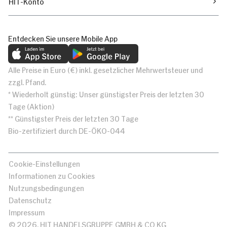
HIT-Konto
Entdecken Sie unsere Mobile App
Alle Preise in Euro (€) inkl. gesetzlicher Mehrwertsteuer und
zzgl. Pfand.
* Wiederholt günstig: Unser günstigster Preis der letzten 30
Tage (Aktion)
** Günstigster Preis der letzten 30 Tage
Bio-zertifiziert durch DE-ÖKO-044
Cookie-Einstellungen
Informationen zu Cookies
Nutzungsbedingungen
Datenschutz
Impressum
© 2026, HIT HANDELSGRUPPE GMBH & CO KG