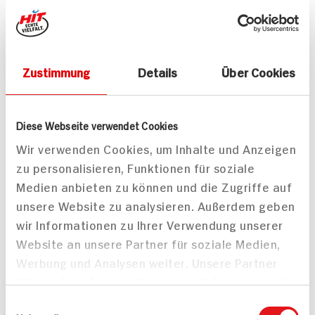
750ml Flasche
3x verfügbar
4.
69
Zustimmung
Details
Über Cookies
Passende Rezepte
Diese Webseite verwendet Cookies
Wir verwenden Cookies, um Inhalte und Anzeigen
zu personalisieren, Funktionen für soziale
Medien anbieten zu können und die Zugriffe auf
unsere Website zu analysieren. Außerdem geben
wir Informationen zu Ihrer Verwendung unserer
Website an unsere Partner für soziale Medien,
Werbung und Analysen weiter. Unsere Partner
führen diese Informationen möglicherweise mit
weiteren Daten zusammen, die Sie ihnen
Einwilligungsauswahl