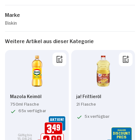
Marke
Biskin
Weitere Artikel aus dieser Kategorie
Mazola Keimöl
ja! Frittieröl
750ml Flasche
2l Flasche
65x verfügbar
5x verfügbar
AKTION!
3.
49
DAUER
DISCOUNT
Gültig bis
PREIS
99
15.08.26