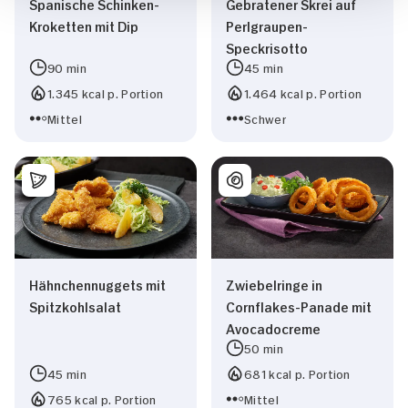
Spanische Schinken-
Gebratener Skrei auf
Kroketten mit Dip
Perlgraupen-
Speckrisotto
90 min
45 min
1.345 kcal p. Portion
1.464 kcal p. Portion
Mittel
Schwer
Hähnchennuggets mit
Zwiebelringe in
Spitzkohlsalat
Cornflakes-Panade mit
Avocadocreme
50 min
45 min
681 kcal p. Portion
765 kcal p. Portion
Mittel