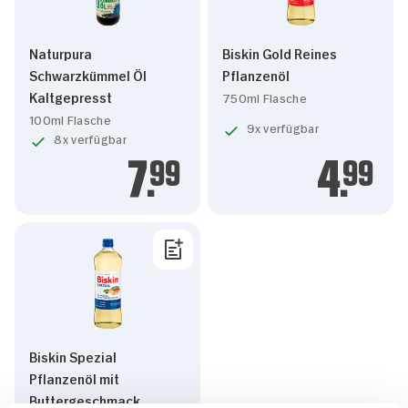
Naturpura
Biskin Gold Reines
Schwarzkümmel Öl
Pflanzenöl
Kaltgepresst
750ml Flasche
100ml Flasche
9x verfügbar
8x verfügbar
7.
99
4.
99
Biskin Spezial
Pflanzenöl mit
Buttergeschmack