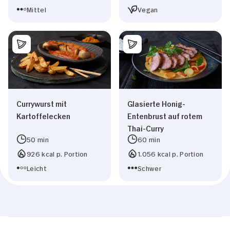
Mittel
Vegan
Currywurst mit
Glasierte Honig-
Kartoffelecken
Entenbrust auf rotem
Thai-Curry
50 min
60 min
926 kcal p. Portion
1.056 kcal p. Portion
Leicht
Schwer