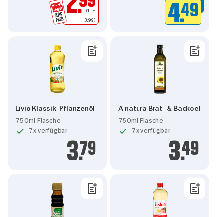
2.
4.
49
(1 l =
 3,99)
Livio Klassik-Pflanzenöl
Alnatura Brat- & Backoel
750ml Flasche
750ml Flasche
7x verfügbar
7x verfügbar
3.
79
3.
49