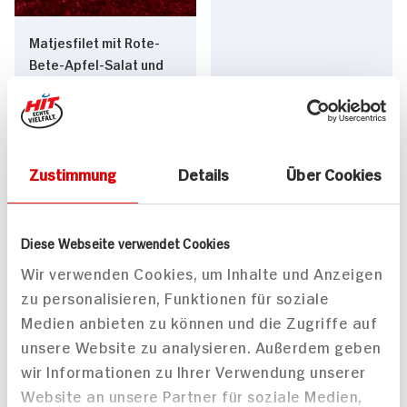
Matjesfilet mit Rote-
Bete-Apfel-Salat und
saurer Ingwer-Sahne
50 min
90 min
629 kcal p. Portion
722 kcal p. Portion
Leicht
Mittel
Zustimmung
Details
Über Cookies
Diese Webseite verwendet Cookies
Wir verwenden Cookies, um Inhalte und Anzeigen
zu personalisieren, Funktionen für soziale
Medien anbieten zu können und die Zugriffe auf
Rote Bete-Apfelsalat
Galette à la francais mit
mit Meerrettich
Pilzen
unsere Website zu analysieren. Außerdem geben
60 min
wir Informationen zu Ihrer Verwendung unserer
80 min
1.097 kcal p. Portion
Website an unsere Partner für soziale Medien,