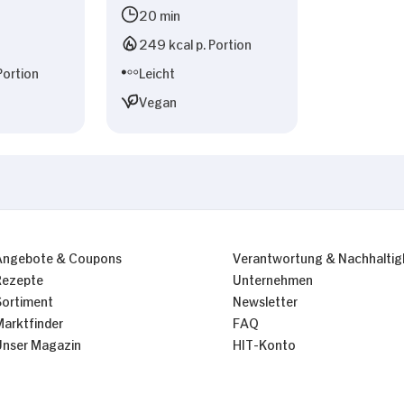
20 min
249 kcal p. Portion
Portion
Leicht
Vegan
Angebote & Coupons
Verantwortung & Nachhaltig
Rezepte
Unternehmen
Sortiment
Newsletter
Marktfinder
FAQ
Unser Magazin
HIT-Konto