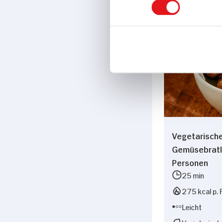
Vegetarisch
Gemüsebratl
Personen
25 min
275 kcal p. 
Leicht