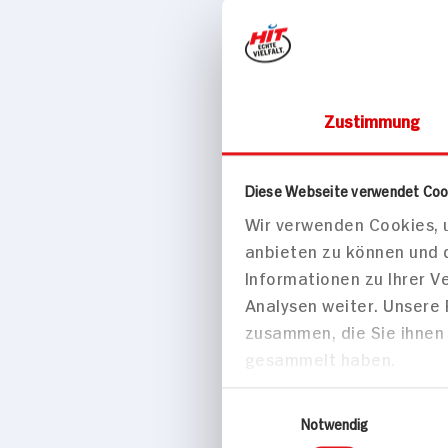
Zustimmung
Gegrillte
Hähnchenbrus
Curry-Marina
Diese Webseite verwendet Coo
grünem Gem
Wir verwenden Cookies, u
20 min
anbieten zu können und 
Informationen zu Ihrer 
432 kcal p. 
Analysen weiter. Unsere
Leicht
zusammen, die Sie ihnen 
gesammelt haben.
Hauptspei
Einwilligungsauswahl
Notwendig