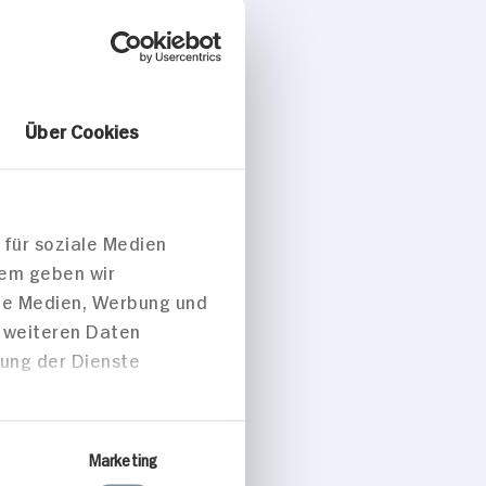
Über Cookies
rger mit
offeln
 für soziale Medien
p. Portion
dem geben wir
ale Medien, Werbung und
t weiteren Daten
zung der Dienste
ise/Snacks
Marketing