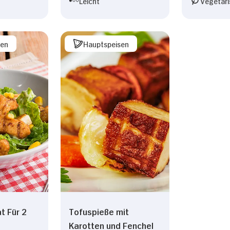
Leicht
Vegetari
sen
Hauptspeisen
t Für 2
Tofuspieße mit
Karotten und Fenchel