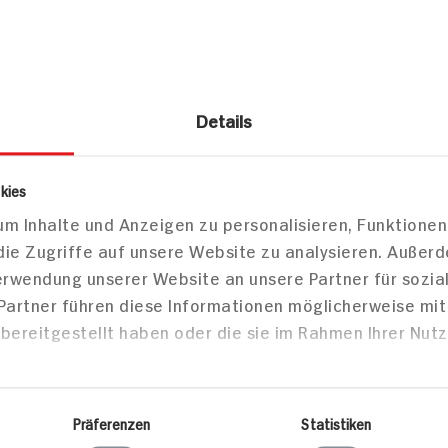
Details
Valess Gouda mit
Vegane Bu
t in Thai-
Kartoffel-Brokkoli-
Blechkart
de mit
Stampf
kies
üse
40 min
40 min
m Inhalte und Anzeigen zu personalisieren, Funktionen
426 kcal p. Portion
532 kcal 
die Zugriffe auf unsere Website zu analysieren. Außer
Verwendung unserer Website an unsere Partner für sozi
Portion
Leicht
Leicht
 Partner führen diese Informationen möglicherweise mi
Vegetarisch
Vegan
bereitgestellt haben oder die sie im Rahmen Ihrer Nut
sen
Hauptspeisen
Vorspe
Präferenzen
Statistiken