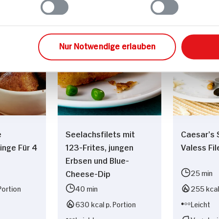
Nur Notwendige erlauben
e
Seelachsfilets mit
Caesar’s 
inge Für 4
123-Frites, jungen
Valess Fi
Erbsen und Blue-
Cheese-Dip
25 min
Portion
40 min
255 kcal 
630 kcal p. Portion
Leicht