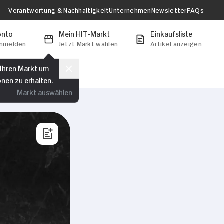
Verantwortung & Nachhaltigkeit
Unternehmen
Newsletter
FAQs
onto
Mein HIT-Markt
Einkaufsliste
anmelden
Jetzt Markt wählen
Artikel anzeigen
 Ihren Markt um
onen zu erhalten.
Markt auswählen