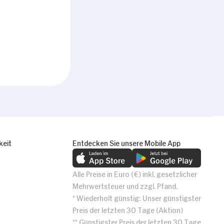
keit
Entdecken Sie unsere Mobile App
Alle Preise in Euro (€) inkl. gesetzlicher
Mehrwertsteuer und zzgl. Pfand.
* Wiederholt günstig: Unser günstigster
Preis der letzten 30 Tage (Aktion)
** Günstigster Preis der letzten 30 Tage