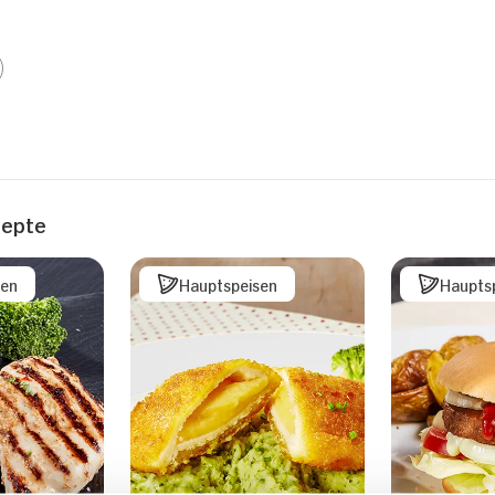
zepte
sen
Hauptspeisen
Haupts