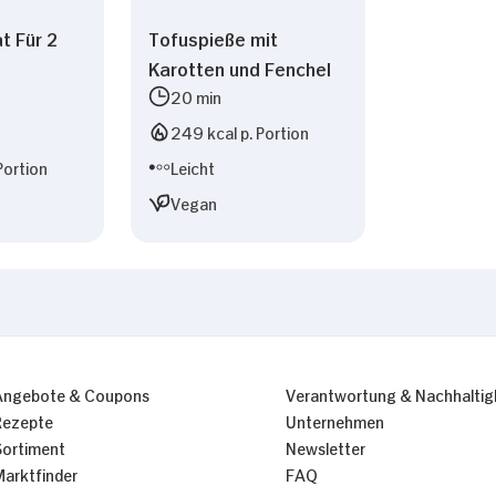
t Für 2
Tofuspieße mit
Karotten und Fenchel
20 min
249 kcal p. Portion
Portion
Leicht
Vegan
Angebote & Coupons
Verantwortung & Nachhaltig
Rezepte
Unternehmen
Sortiment
Newsletter
Marktfinder
FAQ