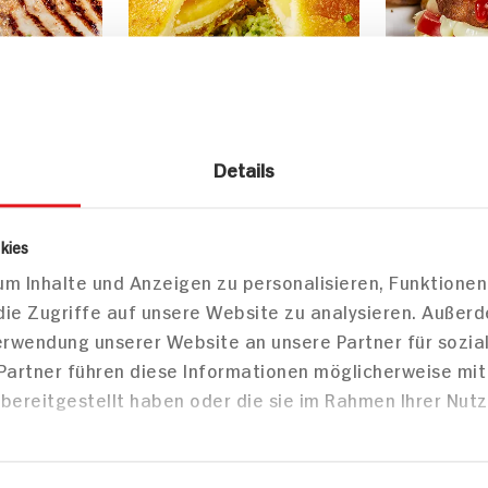
Details
Valess Gouda mit
Vegane Bu
kies
t in Thai-
Kartoffel-Brokkoli-
Blechkart
m Inhalte und Anzeigen zu personalisieren, Funktionen
de mit
Stampf
die Zugriffe auf unsere Website zu analysieren. Außer
üse
40 min
40 min
Verwendung unserer Website an unsere Partner für sozi
426 kcal p. Portion
532 kcal 
 Partner führen diese Informationen möglicherweise mi
Portion
Leicht
Leicht
bereitgestellt haben oder die sie im Rahmen Ihrer Nut
Vegetarisch
Vegan