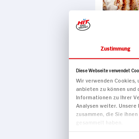
Zustimmung
Gegrillte
Diese Webseite verwendet Coo
Hähnchenbrus
Wir verwenden Cookies, u
Curry-Marina
anbieten zu können und 
grünem Gem
Informationen zu Ihrer 
20 min
Analysen weiter. Unsere
432 kcal p. 
zusammen, die Sie ihnen 
Leicht
gesammelt haben.
Einwilligungsauswahl