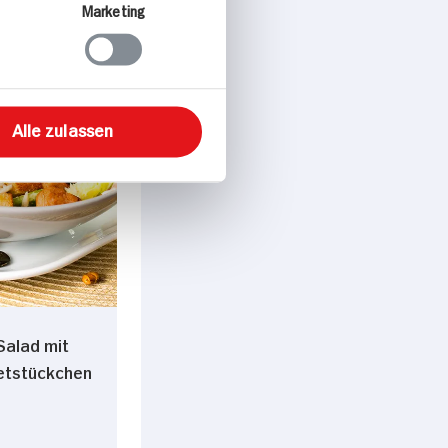
Marketing
ise/Snacks
Alle zulassen
Salad mit
letstückchen