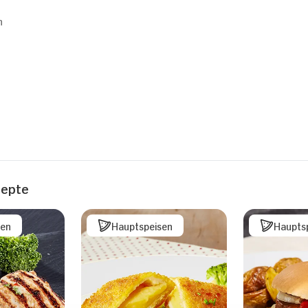
n
zepte
sen
Hauptspeisen
Haupts