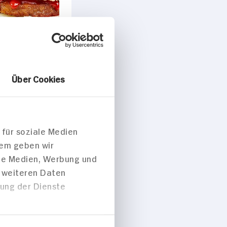
Über Cookies
rger mit
offeln
 für soziale Medien
dem geben wir
ale Medien, Werbung und
p. Portion
t weiteren Daten
zung der Dienste