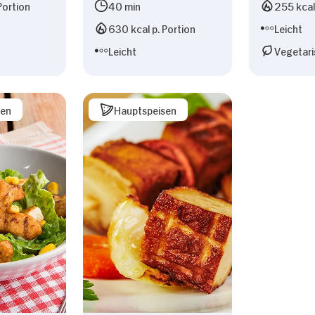
Portion
40 min
255 kcal 
630 kcal p. Portion
Leicht
Leicht
Vegetari
sen
Hauptspeisen