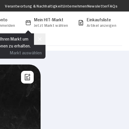
Verantwortung & Nachhaltigkeit
Unternehmen
Newsletter
FAQs
onto
Mein HIT-Markt
Einkaufsliste
anmelden
Jetzt Markt wählen
Artikel anzeigen
 Ihren Markt um
onen zu erhalten.
Markt auswählen