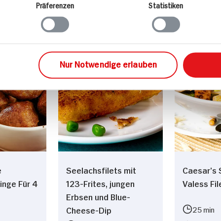
Präferenzen
Statistiken
sen
Hauptspeisen
Vorspe
Nur Notwendige erlauben
e
Seelachsfilets mit
Caesar’s 
inge Für 4
123-Frites, jungen
Valess Fi
Erbsen und Blue-
Cheese-Dip
25 min