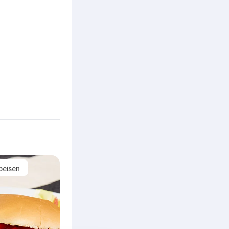
peisen