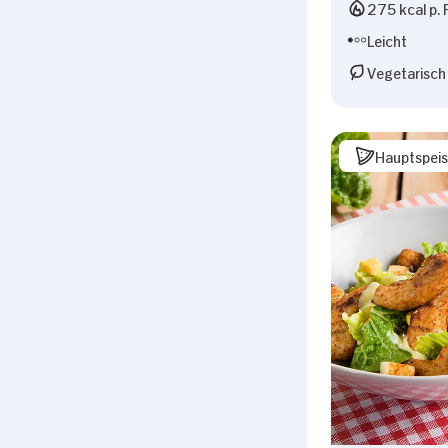
275 kcal p. 
Leicht
Vegetarisch
Hauptspei