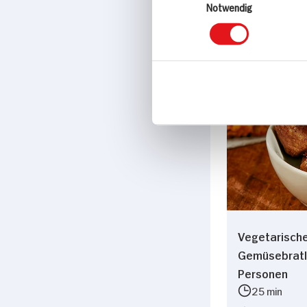
Notwendig
Hauptspei
Vegetarisch
Gemüsebratl
Personen
25 min