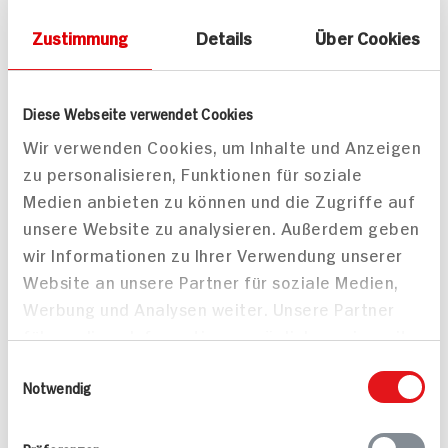
Personen
Personen
40 min
40 min
Zustimmung
Details
Über Cookies
162 kcal p. Portion
620 kcal p. Portion
Leicht
Leicht
Diese Webseite verwendet Cookies
Wir verwenden Cookies, um Inhalte und Anzeigen
zu personalisieren, Funktionen für soziale
Medien anbieten zu können und die Zugriffe auf
unsere Website zu analysieren. Außerdem geben
wir Informationen zu Ihrer Verwendung unserer
Website an unsere Partner für soziale Medien,
Werbung und Analysen weiter. Unsere Partner
führen diese Informationen möglicherweise mit
weiteren Daten zusammen, die Sie ihnen
Einwilligungsauswahl
bereitgestellt haben oder die sie im Rahmen
Notwendig
Ihrer Nutzung der Dienste gesammelt haben.
Schnitzel vom
Schweinefilet asiatisch