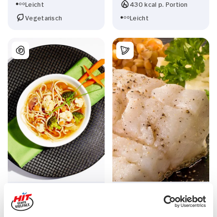
Leicht
430 kcal p. Portion
Vegetarisch
Leicht
Asiatische
Kabeljau auf Curry-
Frühlingssuppe Für 4
Spitzkohl-Linsen für 2