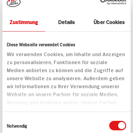
Quinoa-Pasta mit
Pistazien-Pesto
50 min
Zustimmung
Details
Über Cookies
30 min
698 kcal p. Portion
939 kcal p. Portion
Mittel
Mittel
Vegan
Diese Webseite verwendet Cookies
Wir verwenden Cookies, um Inhalte und Anzeigen
zu personalisieren, Funktionen für soziale
Medien anbieten zu können und die Zugriffe auf
unsere Website zu analysieren. Außerdem geben
wir Informationen zu Ihrer Verwendung unserer
Website an unsere Partner für soziale Medien,
Werbung und Analysen weiter. Unsere Partner
führen diese Informationen möglicherweise mit
weiteren Daten zusammen, die Sie ihnen
Einwilligungsauswahl
bereitgestellt haben oder die sie im Rahmen
Notwendig