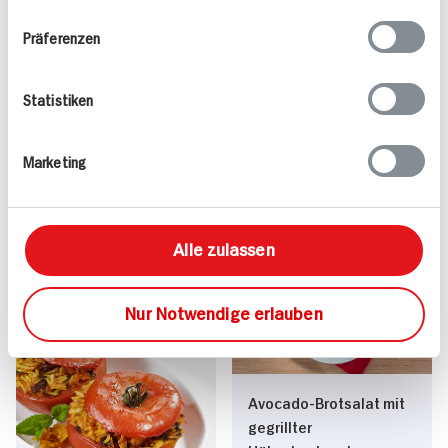
Ihrer Nutzung der Dienste gesammelt haben.
Präferenzen
Vegane Klößchen in
Bruschetta Für 2
Tomatensauce für 2
Personen
Statistiken
Personen
40 min
15 min
Marketing
480 kcal p. Portion
232 kcal p. Portion
Leicht
Leicht
Vegan
Vegetarisch
Alle zulassen
Nur Notwendige erlauben
Avocado-Brotsalat mit
gegrillter