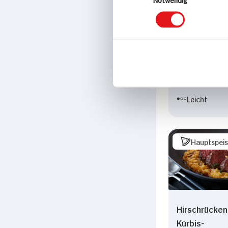
Birne mit Pa
Schinken un
Gorgonzola a
25 min
278 kcal p. 
Leicht
Hauptspei
Hirschrücken
Kürbis-