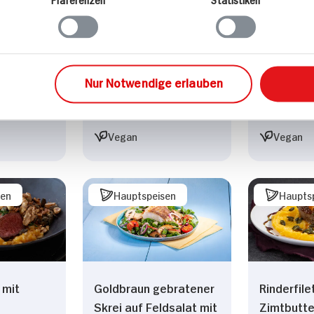
rma
d
55 min
55 min
uf Feldsa
Nur Notwendige erlauben
614 kcal p. Portion
614 kcal 
Portion
Leicht
Leicht
Vegan
Vegan
sen
Hauptspeisen
Haupts
 mit
Goldbraun gebratener
Rinderfile
Skrei auf Feldsalat mit
Zimtbutte