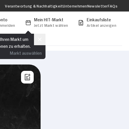
Verantwortung & Nachhaltigkeit
Unternehmen
Newsletter
FAQs
onto
Mein HIT-Markt
Einkaufsliste
anmelden
Jetzt Markt wählen
Artikel anzeigen
 Ihren Markt um
onen zu erhalten.
Markt auswählen