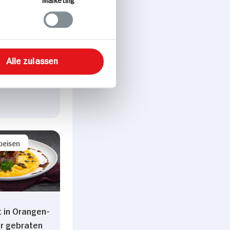
Alle zulassen
p. Portion
peisen
t in Orangen-
r gebraten