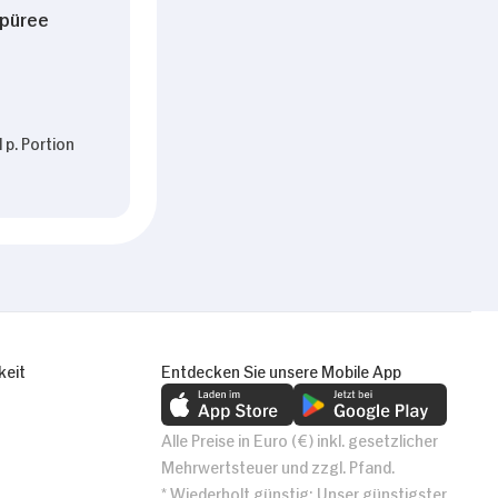
spüree
 p. Portion
keit
Entdecken Sie unsere Mobile App
Alle Preise in Euro (€) inkl. gesetzlicher
Mehrwertsteuer und zzgl. Pfand.
* Wiederholt günstig: Unser günstigster