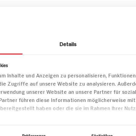
on
zepte
Details
/Snacks
Suppe
Suppe
kies
m Inhalte und Anzeigen zu personalisieren, Funktionen
die Zugriffe auf unsere Website zu analysieren. Außer
Verwendung unserer Website an unsere Partner für sozi
Kürbis-Steckrüben-
Kürbis-St
 Partner führen diese Informationen möglicherweise mi
Suppe mit Orangen-
Suppe mit
bereitgestellt haben oder die sie im Rahmen Ihrer Nut
Note und Kürbiskernen
Note und 
Präferenzen
Statistiken