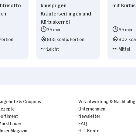
htrisotto
knusprigen
mit Kürbi
nch
Kräuterseitlingen und
Kürbiskernöl
35 min
65 min
Portion
865 kcal p. Portion
802 kcal
Leicht
Mittel
Angebote & Coupons
Verantwortung & Nachhaltig
Rezepte
Unternehmen
Sortiment
Newsletter
Marktfinder
FAQ
Unser Magazin
HIT-Konto