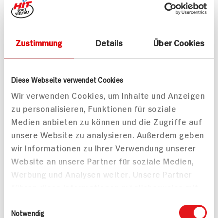
278 kcal p. Portion
Leicht
Leicht
Vegan
Zustimmung
Details
Über Cookies
Diese Webseite verwendet Cookies
Wir verwenden Cookies, um Inhalte und Anzeigen
zu personalisieren, Funktionen für soziale
Kürbis-Steckrüben-
Hirschrücken mit Kürbis-
Medien anbieten zu können und die Zugriffe auf
Suppe mit Orangen-
Passionsfruchtrisotto
unsere Website zu analysieren. Außerdem geben
Note und Kürbiskernen
und Nusscrunch
wir Informationen zu Ihrer Verwendung unserer
55 min
Website an unsere Partner für soziale Medien,
614 kcal p. Portion
90 min
Werbung und Analysen weiter. Unsere Partner
Leicht
980 kcal p. Portion
führen diese Informationen möglicherweise mit
Vegan
Schwer
weiteren Daten zusammen, die Sie ihnen
Einwilligungsauswahl
bereitgestellt haben oder die sie im Rahmen
Notwendig