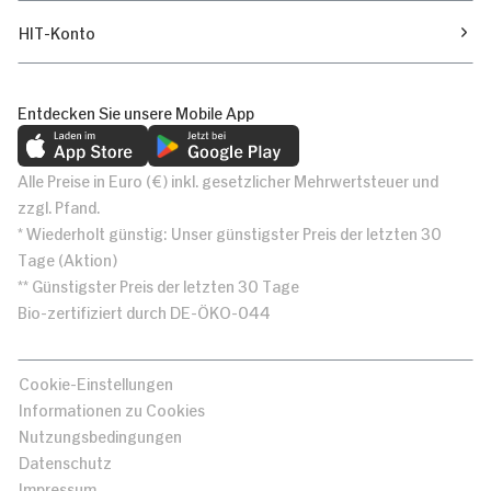
HIT-Konto
Entdecken Sie unsere Mobile App
Alle Preise in Euro (€) inkl. gesetzlicher Mehrwertsteuer und
zzgl. Pfand.
* Wiederholt günstig: Unser günstigster Preis der letzten 30
Tage (Aktion)
** Günstigster Preis der letzten 30 Tage
Bio-zertifiziert durch DE-ÖKO-044
Cookie-Einstellungen
Informationen zu Cookies
Nutzungsbedingungen
Datenschutz
Impressum