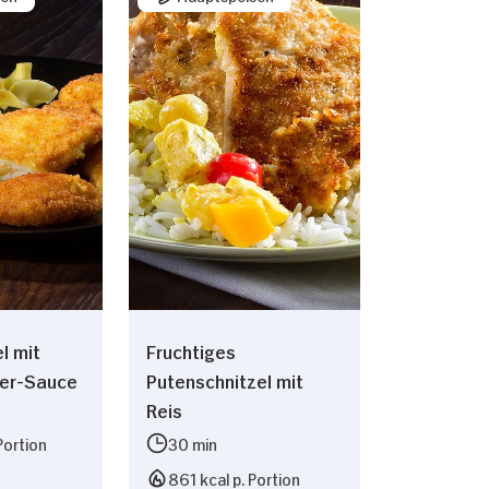
l mit
Fruchtiges
ter-Sauce
Putenschnitzel mit
Reis
Portion
30 min
861 kcal p. Portion