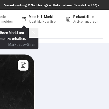
Verantwortung & Nachhaltigkeit
Unternehmen
Newsletter
FAQs
onto
Mein HIT-Markt
Einkaufsliste
anmelden
Jetzt Markt wählen
Artikel anzeigen
 Ihren Markt um
onen zu erhalten.
Markt auswählen