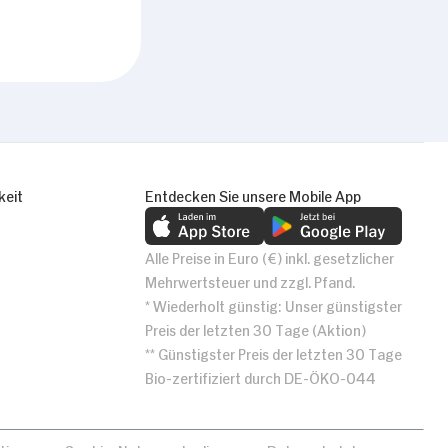
keit
Entdecken Sie unsere Mobile App
Alle Preise in Euro (€) inkl. gesetzlicher
Mehrwertsteuer und zzgl. Pfand.
* Wiederholt günstig: Unser günstigster
Preis der letzten 30 Tage (Aktion)
** Günstigster Preis der letzten 30 Tage
Bio-zertifiziert durch DE-ÖKO-044