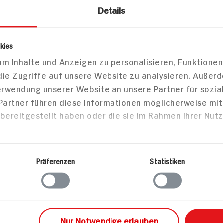
mit
Pfifferlingnudeln mit
Lachsspie
Details
fuß-
Gemüse-Sahne-Sauce
und Lauch
ohl und
kies
35 min
m Inhalte und Anzeigen zu personalisieren, Funktionen
457 kcal p. Portion
die Zugriffe auf unsere Website zu analysieren. Außer
. Portion
Leicht
765 kcal
Verwendung unserer Website an unsere Partner für sozi
Vegetarisch
Leicht
 Partner führen diese Informationen möglicherweise mi
bereitgestellt haben oder die sie im Rahmen Ihrer Nut
sen
Hauptspeisen
Haupts
Präferenzen
Statistiken