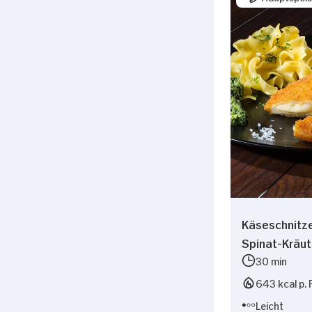
Käseschnitze
Spinat-Kräu
30 min
643 kcal p. 
Leicht