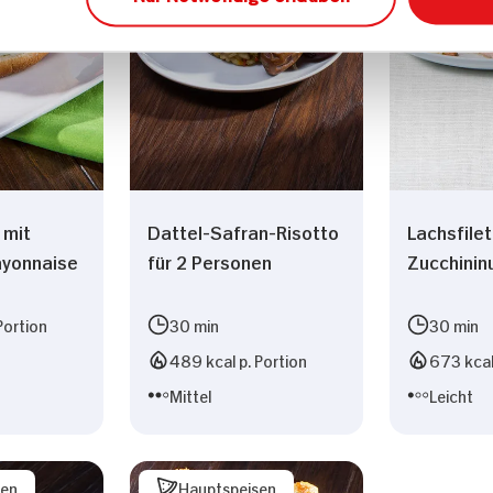
Nur Notwendige erlauben
 mit
Dattel-Safran-Risotto
Lachsfilet
ayonnaise
für 2 Personen
Zucchinin
Portion
30 min
30 min
489 kcal p. Portion
673 kcal
Mittel
Leicht
sen
Hauptspeisen