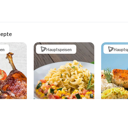
zepte
sen
Hauptspeisen
Haupts