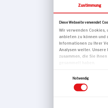
Gänsekeule 
Zustimmung
Orangen-Bei
Sauce,
Holunderrotk
Diese Webseite verwendet Coo
Bratapfel
Wir verwenden Cookies, u
160 min
anbieten zu können und 
1.475 kcal p
Informationen zu Ihrer 
Mittel
Analysen weiter. Unsere
zusammen, die Sie ihnen 
gesammelt haben.
Hauptspei
Einwilligungsauswahl
Notwendig