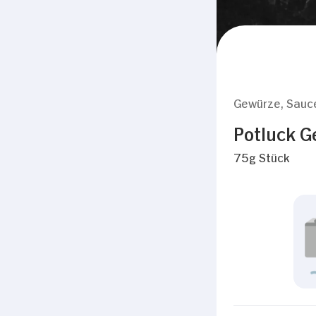
Gewürze, Sauc
Potluck G
75g Stück