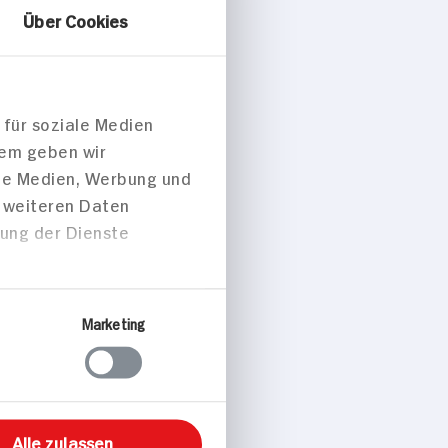
ße mit Linsen
Über Cookies
 für soziale Medien
dem geben wir
 p. Portion
ale Medien, Werbung und
t weiteren Daten
zung der Dienste
peisen
Marketing