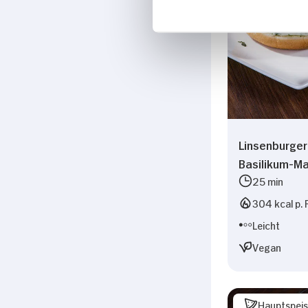
Linsenburger
Basilikum-M
25 min
304 kcal p. 
Leicht
Vegan
Hauptspei