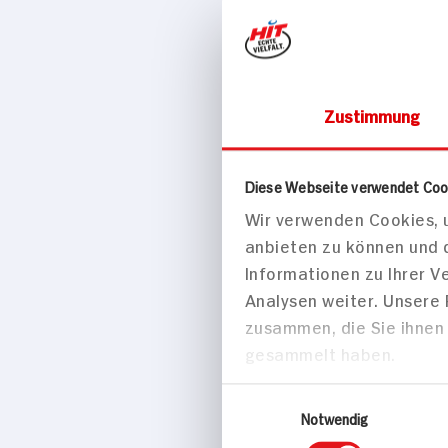
Zustimmung
25 min
Diese Webseite verwendet Coo
403 kcal p. 
Wir verwenden Cookies, u
Leicht
anbieten zu können und 
Informationen zu Ihrer 
Vegetarisch
Analysen weiter. Unsere
zusammen, die Sie ihnen 
gesammelt haben.
Vorspeise
Einwilligungsauswahl
Notwendig