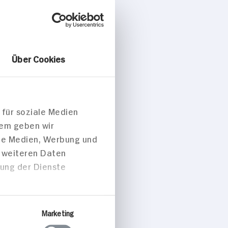
z in Suppe
te
a Platte
Über Cookies
aten mit
a und San
chinken
 für soziale Medien
 p. Portion
dem geben wir
ale Medien, Werbung und
t weiteren Daten
zung der Dienste
peisen
Marketing