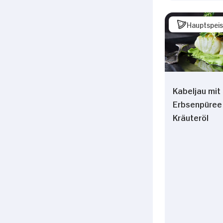
Hauptspei
Kabeljau mit
Erbsenpüree 
Kräuteröl