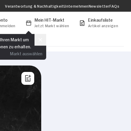
Verantwortung & Nachhaltigkeit
Unternehmen
Newsletter
FAQs
onto
Mein HIT-Markt
Einkaufsliste
anmelden
Jetzt Markt wählen
Artikel anzeigen
 Ihren Markt um
onen zu erhalten.
Markt auswählen