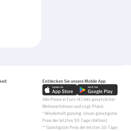
keit
Entdecken Sie unsere Mobile App
Alle Preise in Euro (€) inkl. gesetzlicher
Mehrwertsteuer und zzgl. Pfand.
* Wiederholt günstig: Unser günstigster
Preis der letzten 30 Tage (Aktion)
** Günstigster Preis der letzten 30 Tage