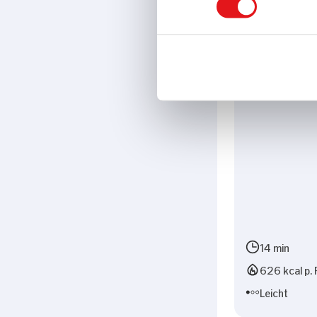
Tatar mit
Wachtelspieg
Kapern
14 min
626 kcal p. 
Leicht