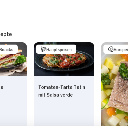
zepte
/Snacks
Hauptspeisen
Vorspe
ea
Tomaten-Tarte Tatin
mit Salsa verde