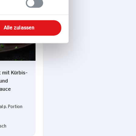
Alle zulassen
t mit Kürbis-
 und
sauce
l p. Portion
sch