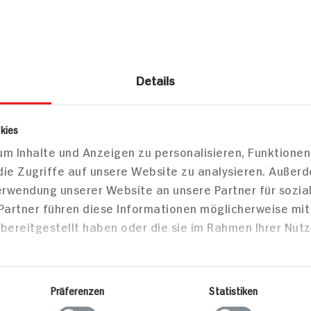
Tafelspit
und Toma
Mozzarell
Details
Kirschtom
Mozzarell
Daniele S
kies
Portion
60 min
140 min
m Inhalte und Anzeigen zu personalisieren, Funktionen
1.212 kcal p. Portion
548 kcal
die Zugriffe auf unsere Website zu analysieren. Außer
Verwendung unserer Website an unsere Partner für sozi
Mittel
Mittel
 Partner führen diese Informationen möglicherweise mi
bereitgestellt haben oder die sie im Rahmen Ihrer Nut
/Snacks
Hauptspeisen
Haupts
Präferenzen
Statistiken