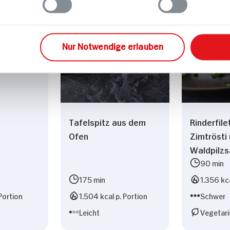
elei und
Nur Notwendige erlauben
Tafelspitz aus dem
Rinderfile
Ofen
Zimtrösti
Waldpilz
90 min
175 min
1.356 kca
Portion
1.504 kcal p. Portion
Schwer
Leicht
Vegetari