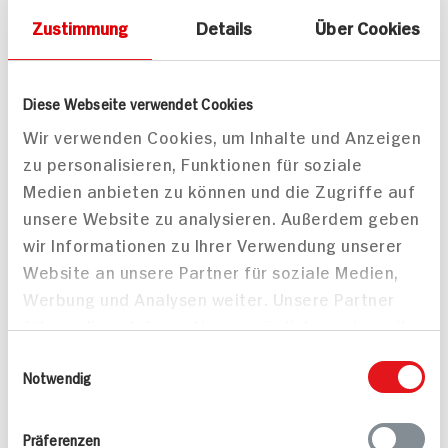
Rahmspinat
Tour de Menü
30 min
60 min
Zustimmung
Details
Über Cookies
602 kcal p. Portion
768 kcal p. Portion
Mittel
Mittel
Diese Webseite verwendet Cookies
Wir verwenden Cookies, um Inhalte und Anzeigen
zu personalisieren, Funktionen für soziale
Medien anbieten zu können und die Zugriffe auf
unsere Website zu analysieren. Außerdem geben
wir Informationen zu Ihrer Verwendung unserer
Website an unsere Partner für soziale Medien,
Werbung und Analysen weiter. Unsere Partner
führen diese Informationen möglicherweise mit
weiteren Daten zusammen, die Sie ihnen
Einwilligungsauswahl
bereitgestellt haben oder die sie im Rahmen
Notwendig
Ihrer Nutzung der Dienste gesammelt haben.
Präferenzen
Quinoasalat mit
Kräuterbutter-