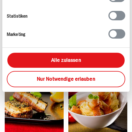
Avocado und Pflaumen
Maishähnchen Huhn
30 min
einmal anders
Statistiken
490 kcal p. Portion
110 min
Leicht
598 kcal p. Portion
Marketing
Vegan
Leicht
Alle zulassen
Nur Notwendige erlauben