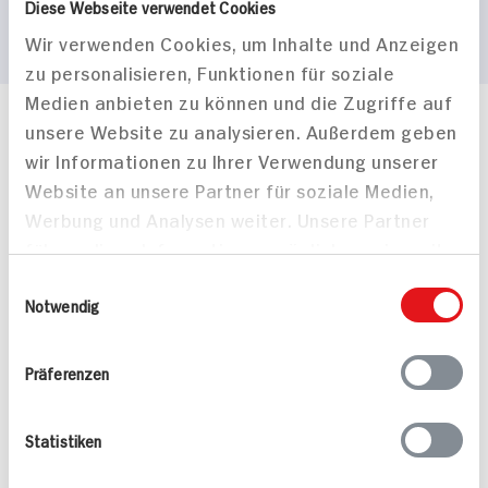
Diese Webseite verwendet Cookies
Wir verwenden Cookies, um Inhalte und Anzeigen
zu personalisieren, Funktionen für soziale
Medien anbieten zu können und die Zugriffe auf
unsere Website zu analysieren. Außerdem geben
Häufig gestellte Fragen
wir Informationen zu Ihrer Verwendung unserer
Mehr Informationen in unserem FAQ
kontakt
hit.de
Website an unsere Partner für soziale Medien,
Wir beantworten gerne Ihre Fragen
Werbung und Analysen weiter. Unsere Partner
(0228) 42967 0
führen diese Informationen möglicherweise mit
Montag - Donnerstag: 9 bis 16 Uhr
weiteren Daten zusammen, die Sie ihnen
Einwilligungsauswahl
Freitags: 9 bis 13 Uhr
bereitgestellt haben oder die sie im Rahmen
Notwendig
Folgen Sie uns auf TikTok
Ihrer Nutzung der Dienste gesammelt haben.
Präferenzen
Angebote & Coupons
Statistiken
Rezepte