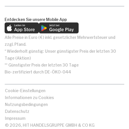
Entdecken Sie unsere Mobile App
Alle Preise in Euro (€) inkl. gesetzlicher Mehrwertsteuer und
zzgl. Pfand.
* Wiederholt günstig: Unser günstigster Preis der letzten 30
Tage (Aktion)
** Günstigster Preis der letzten 30 Tage
Bio-zertifiziert durch DE-ÖKO-044
Cookie-Einstellungen
Informationen zu Cookies
Nutzungsbedingungen
Datenschutz
Impressum
© 2026, HIT HANDELSGRUPPE GMBH & CO KG