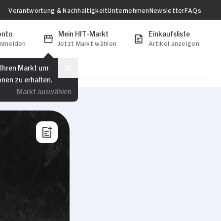
Verantwortung & Nachhaltigkeit
Unternehmen
Newsletter
FAQs
onto
Mein HIT-Markt
Einkaufsliste
anmelden
Jetzt Markt wählen
Artikel anzeigen
 Ihren Markt um
onen zu erhalten.
Markt auswählen