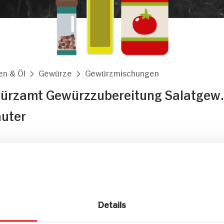
en & Öl
Gewürze
Gewürzmischungen
würzamt Gewürzzubereitung Salatgew.
uter
Markt finden
Bitte wählen Sie einen Markt aus,
um lokale Informationen zu sehen.
Details
Zum Marktfinder