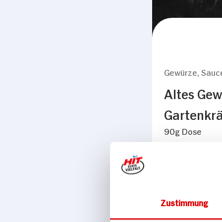
Gewürze, Sauc
Altes Ge
Gartenkrä
90g Dose
Zustimmung