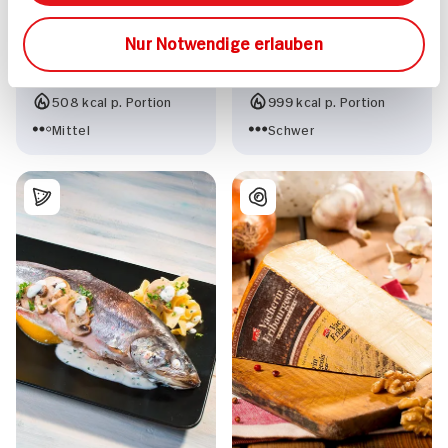
Rotbarschfilet mit
Kalbsinvoltini mit
Nur Notwendige erlauben
Tomaten und Speck
Zitrone und Bandnudeln
50 min
210 min
508 kcal p. Portion
999 kcal p. Portion
Mittel
Schwer