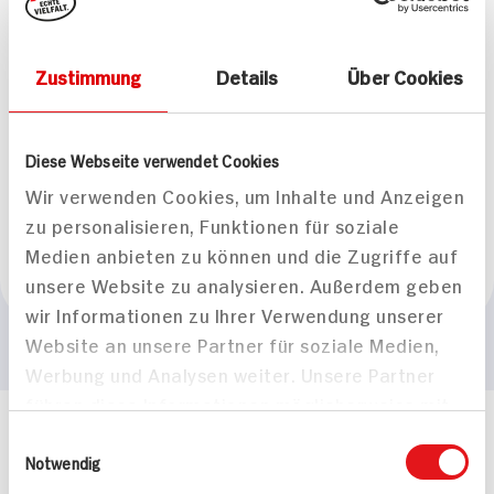
Gesamteindruck
leicht
Zustimmung
Details
Über Cookies
Geschmack
dezente Aromen wenig Säure
Diese Webseite verwendet Cookies
Passt zu
Wir verwenden Cookies, um Inhalte und Anzeigen
Aperitif, Fisch
zu personalisieren, Funktionen für soziale
Medien anbieten zu können und die Zugriffe auf
Empfohlene Trinktemperatur
unsere Website zu analysieren. Außerdem geben
+10°C bis +12°C
wir Informationen zu Ihrer Verwendung unserer
Website an unsere Partner für soziale Medien,
Werbung und Analysen weiter. Unsere Partner
führen diese Informationen möglicherweise mit
weiteren Daten zusammen, die Sie ihnen
Häufig gestellte Fragen
Einwilligungsauswahl
bereitgestellt haben oder die sie im Rahmen
Notwendig
Mehr Informationen in unserem FAQ
Ihrer Nutzung der Dienste gesammelt haben.
kontakt
hit.de