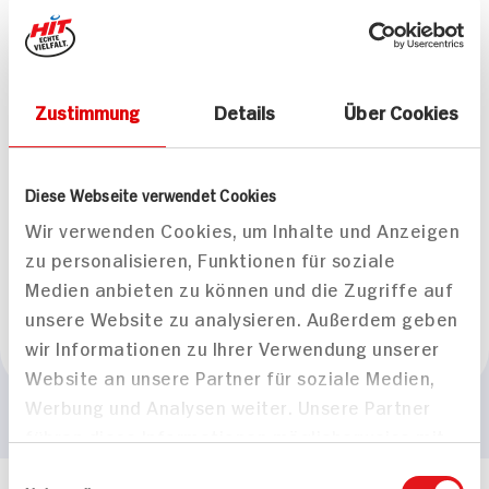
Marke
Weinland Rheingau
Zustimmung
Details
Über Cookies
Gesamteindruck
mittelkräftiger Weißwein
Geschmack
Diese Webseite verwendet Cookies
Herzhaft trocken mit einer belebenden Fruchtsäure
Wir verwenden Cookies, um Inhalte und Anzeigen
zu personalisieren, Funktionen für soziale
Passt zu
Medien anbieten zu können und die Zugriffe auf
zur leichten Küche
unsere Website zu analysieren. Außerdem geben
Empfohlene Trinktemperatur
wir Informationen zu Ihrer Verwendung unserer
+10°C bis +12°C
Website an unsere Partner für soziale Medien,
Werbung und Analysen weiter. Unsere Partner
führen diese Informationen möglicherweise mit
weiteren Daten zusammen, die Sie ihnen
Einwilligungsauswahl