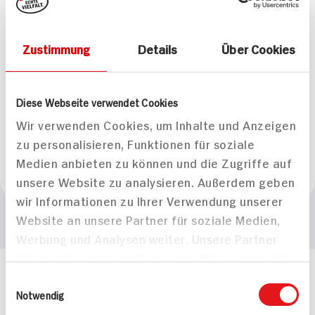
Gesamteindruck
mittelkräftig
Zustimmung
Details
Über Cookies
Geschmack
Aromen von Stachelbeeren und Heu saftig und harmonisch
Diese Webseite verwendet Cookies
Passt zu
Wir verwenden Cookies, um Inhalte und Anzeigen
Gemüsegerichte, Fisch
zu personalisieren, Funktionen für soziale
Medien anbieten zu können und die Zugriffe auf
Empfohlene Trinktemperatur
unsere Website zu analysieren. Außerdem geben
+8°C bis +10°C
wir Informationen zu Ihrer Verwendung unserer
Website an unsere Partner für soziale Medien,
Werbung und Analysen weiter. Unsere Partner
führen diese Informationen möglicherweise mit
weiteren Daten zusammen, die Sie ihnen
Häufig gestellte Fragen
Einwilligungsauswahl
bereitgestellt haben oder die sie im Rahmen
Notwendig
Mehr Informationen in unserem FAQ
Ihrer Nutzung der Dienste gesammelt haben.
kontakt
hit.de