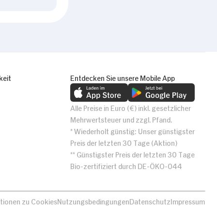
keit
Entdecken Sie unsere Mobile App
Alle Preise in Euro (€) inkl. gesetzlicher
Mehrwertsteuer und zzgl. Pfand.
* Wiederholt günstig: Unser günstigster
Preis der letzten 30 Tage (Aktion)
** Günstigster Preis der letzten 30 Tage
Bio-zertifiziert durch DE-ÖKO-044
tionen zu Cookies
Nutzungsbedingungen
Datenschutz
Impressum