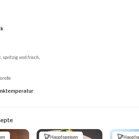
ck
, spritzig und frisch,
orelle
inktemperatur
zepte
sen
Hauptspeisen
Haupts