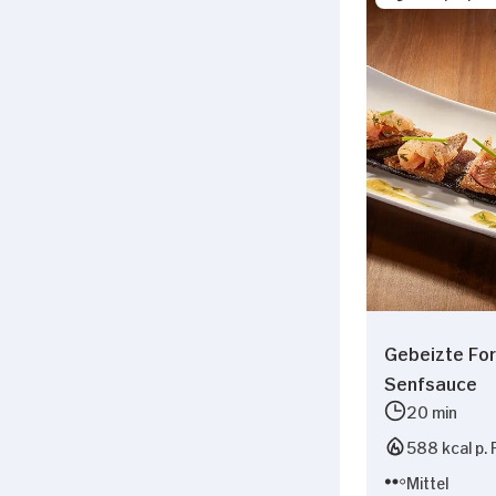
Gebeizte For
Senfsauce
20 min
588 kcal p. 
Mittel