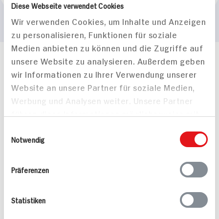
Diese Webseite verwendet Cookies
Wir verwenden Cookies, um Inhalte und Anzeigen
zu personalisieren, Funktionen für soziale
Medien anbieten zu können und die Zugriffe auf
unsere Website zu analysieren. Außerdem geben
Häufig gestellte Fragen
wir Informationen zu Ihrer Verwendung unserer
Mehr Informationen in unserem FAQ
Website an unsere Partner für soziale Medien,
kontakt
hit.de
Wir beantworten gerne Ihre Fragen
Werbung und Analysen weiter. Unsere Partner
(0228) 42967 0
führen diese Informationen möglicherweise mit
Montag - Donnerstag: 9 bis 16 Uhr
weiteren Daten zusammen, die Sie ihnen
Einwilligungsauswahl
Freitags: 9 bis 13 Uhr
bereitgestellt haben oder die sie im Rahmen
Notwendig
Folgen Sie uns auf TikTok
Ihrer Nutzung der Dienste gesammelt haben.
Präferenzen
Angebote & Coupons
Statistiken
Rezepte