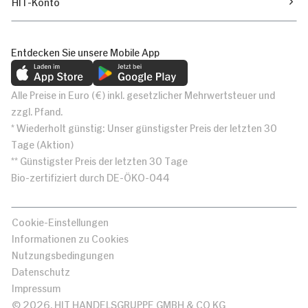
HIT-Konto
Entdecken Sie unsere Mobile App
Alle Preise in Euro (€) inkl. gesetzlicher Mehrwertsteuer und
zzgl. Pfand.
* Wiederholt günstig: Unser günstigster Preis der letzten 30
Tage (Aktion)
** Günstigster Preis der letzten 30 Tage
Bio-zertifiziert durch DE-ÖKO-044
Cookie-Einstellungen
Informationen zu Cookies
Nutzungsbedingungen
Datenschutz
Impressum
© 2026, HIT HANDELSGRUPPE GMBH & CO KG