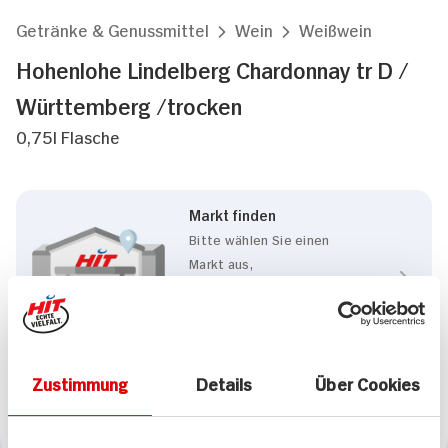
Getränke & Genussmittel
Wein
Weißwein
Hohenlohe Lindelberg Chardonnay tr D /
Württemberg /trocken
0,75l Flasche
Markt finden
Bitte wählen Sie einen
Markt aus,
um lokale Informationen zu
sehen.
Zum Marktfinder
Zustimmung
Details
Über Cookies
Marke
Hohenlohe