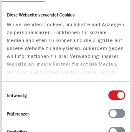
Diese Webseite verwendet Cookies
Penne in pikanter
Confierter Heilbutt auf
Wir verwenden Cookies, um Inhalte und Anzeigen
Artischocken-Tomaten-
Kürbis-Paprikaragout
zu personalisieren, Funktionen für soziale
Sauce mit Garden
Medien anbieten zu können und die Zugriffe auf
Gourmet Filet-Stücken
unsere Website zu analysieren. Außerdem geben
Italian Style
wir Informationen zu Ihrer Verwendung unserer
50 min
Website an unsere Partner für soziale Medien,
820 kcal p. Portion
80 min
Werbung und Analysen weiter. Unsere Partner
Leicht
721 kcal p. Portion
führen diese Informationen möglicherweise mit
Vegan
Mittel
weiteren Daten zusammen, die Sie ihnen
Einwilligungsauswahl
bereitgestellt haben oder die sie im Rahmen
Notwendig
Ihrer Nutzung der Dienste gesammelt haben.
Präferenzen
Statistiken