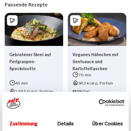
Passende Rezepte
Gebratener Skrei auf
Veganes Hähnchen mit
Perlgraupen-
Senfsauce und
Speckrisotto
Kartoffeltaschen
70 min
45 min
962 kcal p. Portion
1.464 kcal p. Portion
Mittel
Schwer
Vegan
Zustimmung
Details
Über Cookies