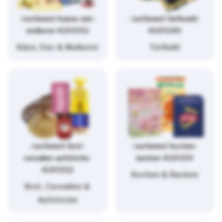
/sortiment/kaese-eier-
/sortiment/tiefkuehl-
molkerei-4261253
4261249
Käse, Eier & Molkerei
Tiefkühl
/sortiment/brot-
/sortiment/kochen-
cerealien-aufstriche-
backen-4261251
4261252
Kochen & Backen
Brot, Cerealien &
Aufstriche