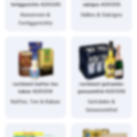
fertiggerichte-4261245
salziges-4261255
Konserven &
Süßes & Salziges
Fertiggerichte
/sortiment/kaffee-tee-
/sortiment/getraenke-
kakao-4261254
genussmittel-4261256
Kaffee, Tee & Kakao
Getränke &
Genussmittel