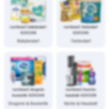
/sortiment/babybedarf-
/sortiment/tierbedarf-
4261248
4261246
Babybedarf
Tierbedarf
/sortiment/drogerie-
/sortiment/kueche-
kosmetik-4261244
haushalt-4261258
Drogerie & Kosmetik
Küche & Haushalt