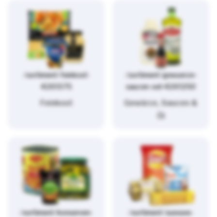
/sortiment/feinkost-
/sortiment/gewuerze-
4261375
saucen-oel-4261250
Feinkost
Gewürze, Saucen &
Öl
/sortiment/konserven-
/sortiment/suesses-