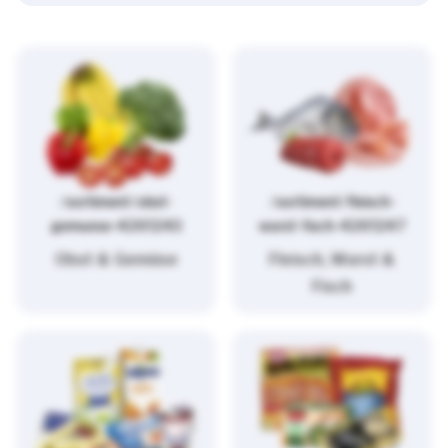
/sortiment/obst-
/sortiment/fleisch-
gemuese-4261243
wurst-fisch-4261247
Obst & Gemüse
Fleisch, Wurst &
Fisch