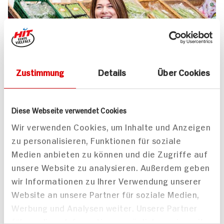
Zustimmung
Details
Über Cookies
UNSER 7 SERVICE-VERSPRECHEN
Diese Webseite verwendet Cookies
Wir geben für Sie täglich unser
Wir verwenden Cookies, um Inhalte und Anzeigen
zu personalisieren, Funktionen für soziale
Bestes. Versprochen!
Medien anbieten zu können und die Zugriffe auf
Unser Anspruch ist es, dass Ihr Einkauf bei uns
unsere Website zu analysieren. Außerdem geben
jedes Mal zum Vergnügen wird. Dafür legen
wir Informationen zu Ihrer Verwendung unserer
wir uns jeden Tag ins Zeug. Verlässliche
Website an unsere Partner für soziale Medien,
Qualität, Frische und Herkunft unserer
Werbung und Analysen weiter. Unsere Partner
Produkte, entspannteres Einkaufen, bester
führen diese Informationen möglicherweise mit