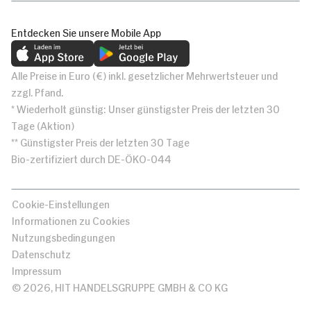
Entdecken Sie unsere Mobile App
Alle Preise in Euro (€) inkl. gesetzlicher Mehrwertsteuer und
zzgl. Pfand.
* Wiederholt günstig: Unser günstigster Preis der letzten 30
Tage (Aktion)
** Günstigster Preis der letzten 30 Tage
Bio-zertifiziert durch DE-ÖKO-044
Cookie-Einstellungen
Informationen zu Cookies
Nutzungsbedingungen
Datenschutz
Impressum
© 2026, HIT HANDELSGRUPPE GMBH & CO KG