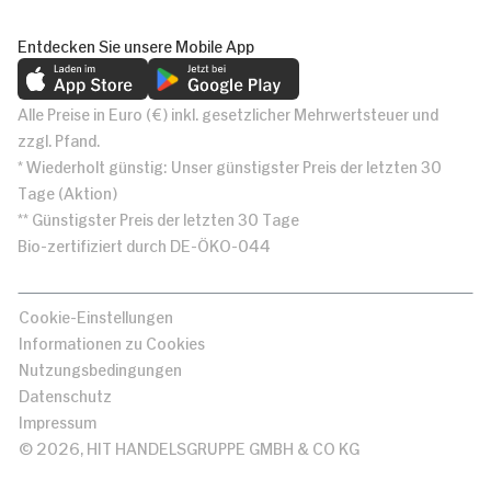
Entdecken Sie unsere Mobile App
Alle Preise in Euro (€) inkl. gesetzlicher Mehrwertsteuer und
zzgl. Pfand.
* Wiederholt günstig: Unser günstigster Preis der letzten 30
Tage (Aktion)
** Günstigster Preis der letzten 30 Tage
Bio-zertifiziert durch DE-ÖKO-044
Cookie-Einstellungen
Informationen zu Cookies
Nutzungsbedingungen
Datenschutz
Impressum
© 2026, HIT HANDELSGRUPPE GMBH & CO KG