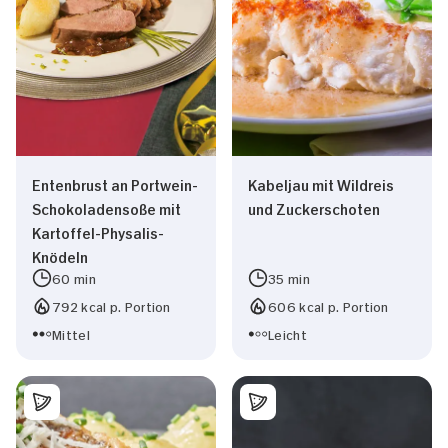
weiteren Daten zusammen, die Sie ihnen
Einwilligungsauswahl
bereitgestellt haben oder die sie im Rahmen
Notwendig
Ihrer Nutzung der Dienste gesammelt haben.
Präferenzen
Statistiken
Entenbrust an Portwein-
Kabeljau mit Wildreis
Schokoladensoße mit
und Zuckerschoten
Marketing
Kartoffel-Physalis-
Knödeln
60 min
35 min
792 kcal p. Portion
606 kcal p. Portion
Alle zulassen
Mittel
Leicht
Nur Notwendige erlauben