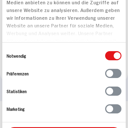
Medien anbieten zu können und die Zugriffe auf
unsere Website zu analysieren. Außerdem geben
wir Informationen zu Ihrer Verwendung unserer
Website an unsere Partner für soziale Medien,
Werbung und Analysen weiter. Unsere Partner
führen diese Informationen möglicherweise mit
Schokoladentarte mit
Schokoladentarte mit
weiteren Daten zusammen, die Sie ihnen
Einwilligungsauswahl
Himbeeren
Himbeeren
bereitgestellt haben oder die sie im Rahmen
Notwendig
90 min
90 min
Ihrer Nutzung der Dienste gesammelt haben.
522 kcal p. Portion
522 kcal p. Portion
Präferenzen
Schwer
Schwer
Statistiken
Marketing
Häufig gestellte Fragen
Mehr Informationen in unserem FAQ
kontakt
hit.de