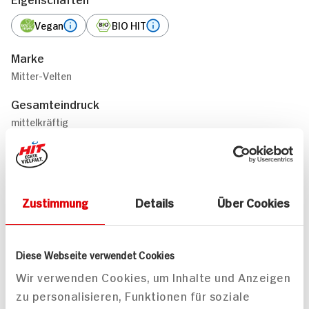
Vegan
BIO HIT
Marke
Mitter-Velten
Gesamteindruck
mittelkräftig
Geschmack
Aromen von Zitronenmelisse cremig und seidig
Passt zu
Zustimmung
Details
Über Cookies
Vorspeisen, Gemüsegerichte
Empfohlene Trinktemperatur
Diese Webseite verwendet Cookies
+8°C bis +10°C
Wir verwenden Cookies, um Inhalte und Anzeigen
zu personalisieren, Funktionen für soziale
Passende Rezepte