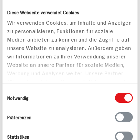
Leicht
Leicht
Diese Webseite verwendet Cookies
Wir verwenden Cookies, um Inhalte und Anzeigen
zu personalisieren, Funktionen für soziale
Medien anbieten zu können und die Zugriffe auf
unsere Website zu analysieren. Außerdem geben
wir Informationen zu Ihrer Verwendung unserer
Website an unsere Partner für soziale Medien,
Werbung und Analysen weiter. Unsere Partner
führen diese Informationen möglicherweise mit
weiteren Daten zusammen, die Sie ihnen
Einwilligungsauswahl
bereitgestellt haben oder die sie im Rahmen
Notwendig
Ihrer Nutzung der Dienste gesammelt haben.
Präferenzen
Sekttorte für ca. 12
Sekttorte für ca. 12
Stücke
Stücke
Statistiken
60 min
60 min