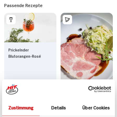
Passende Rezepte
Prickelnder
Blutorangen-Rosé
Kasseler mit
Champagnerkraut
Zustimmung
Details
Über Cookies
25 min
115 min
226 kcal p. Portion
552 kcal p. Portion