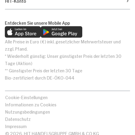
HIT-Konto
Entdecken Sie unsere Mobile App
Alle Preise in Euro (€) inkl. gesetzlicher Mehrwertsteuer und
zzgl. Pfand.
* Wiederholt günstig: Unser günstigster Preis der letzten 30
Tage (Aktion)
** Günstigster Preis der letzten 30 Tage
Bio-zertifiziert durch DE-ÖKO-044
Cookie-Einstellungen
Informationen zu Cookies
Nutzungsbedingungen
Datenschutz
Impressum
© 2026, HIT HANDELSGRUPPE GMBH & CO KG