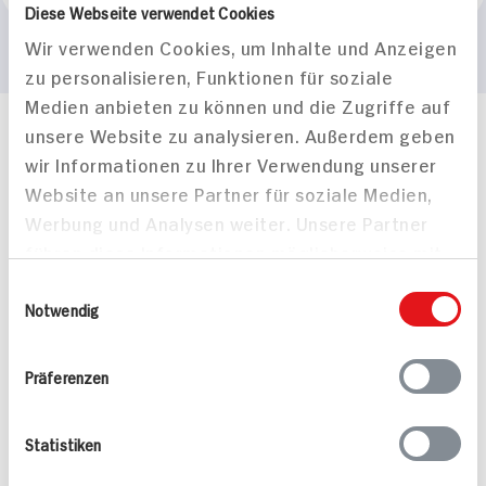
Diese Webseite verwendet Cookies
Wir verwenden Cookies, um Inhalte und Anzeigen
zu personalisieren, Funktionen für soziale
Medien anbieten zu können und die Zugriffe auf
unsere Website zu analysieren. Außerdem geben
Häufig gestellte Fragen
wir Informationen zu Ihrer Verwendung unserer
Mehr Informationen in unserem FAQ
Website an unsere Partner für soziale Medien,
kontakt
hit.de
Wir beantworten gerne Ihre Fragen
Werbung und Analysen weiter. Unsere Partner
(0228) 42967 0
führen diese Informationen möglicherweise mit
Montag - Donnerstag: 9 bis 16 Uhr
weiteren Daten zusammen, die Sie ihnen
Einwilligungsauswahl
Freitags: 9 bis 13 Uhr
bereitgestellt haben oder die sie im Rahmen
Notwendig
Folgen Sie uns auf TikTok
Ihrer Nutzung der Dienste gesammelt haben.
Präferenzen
Angebote & Coupons
Statistiken
Rezepte