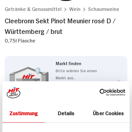
Getränke & Genussmittel
Wein
Schaumweine
Cleebronn Sekt Pinot Meunier rosé D /
Württemberg / brut
0,75l Flasche
Markt finden
Bitte wählen Sie einen
Markt aus,
um lokale Informationen zu
sehen.
Zum Marktfinder
Zustimmung
Details
Über Cookies
Marke
Cleebronn