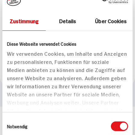
Gesamteindruck
mittelkräftig
Zustimmung
Details
Über Cookies
Geschmack
fruchtige Aromen rund und samtig
Diese Webseite verwendet Cookies
Passt zu
Wir verwenden Cookies, um Inhalte und Anzeigen
Wildgeflügel, gebratenem Fleisch
zu personalisieren, Funktionen für soziale
Medien anbieten zu können und die Zugriffe auf
Empfohlene Trinktemperatur
unsere Website zu analysieren. Außerdem geben
+16°C bis +18°C
wir Informationen zu Ihrer Verwendung unserer
Website an unsere Partner für soziale Medien,
Werbung und Analysen weiter. Unsere Partner
führen diese Informationen möglicherweise mit
weiteren Daten zusammen, die Sie ihnen
Häufig gestellte Fragen
Einwilligungsauswahl
bereitgestellt haben oder die sie im Rahmen
Notwendig
Mehr Informationen in unserem FAQ
Ihrer Nutzung der Dienste gesammelt haben.
kontakt
hit.de