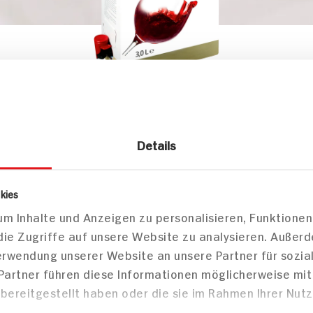
nussmittel
Wein
Rotwein
szeiten Dornfelder BiB D / Pfalz / tro
Details
kies
Markt finden
m Inhalte und Anzeigen zu personalisieren, Funktionen
Bitte wählen Sie einen Markt aus,
die Zugriffe auf unsere Website zu analysieren. Außer
um lokale Informationen zu sehen.
Verwendung unserer Website an unsere Partner für sozi
Zum Marktfinder
 Partner führen diese Informationen möglicherweise mi
bereitgestellt haben oder die sie im Rahmen Ihrer Nut