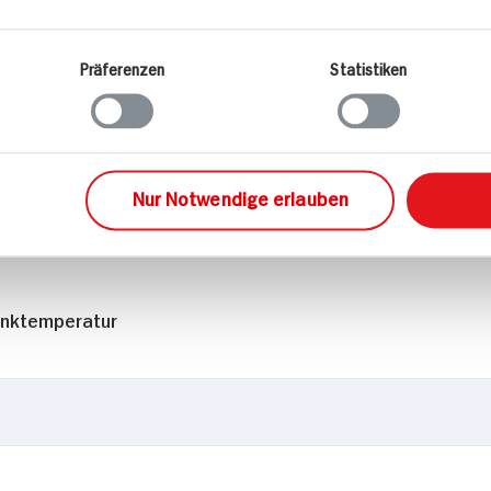
Präferenzen
Statistiken
ck
Nur Notwendige erlauben
gen weiche Tannine
inktemperatur