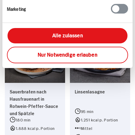
Ofenkartoffeln und
Oliven-Rotwein-Sauce
Marketing
gebratenen Bohnen
und Polenta
100 min
220 min
1.512 kcal p. Portion
1.456 kcal p. Portion
Alle zulassen
Mittel
Mittel
Nur Notwendige erlauben
Sauerbraten nach
Linsenlasagne
Hausfrauenart in
Rotwein-Pfeffer-Sauce
95 min
und Spätzle
180 min
1.251 kcal p. Portion
1.888 kcal p. Portion
Mittel