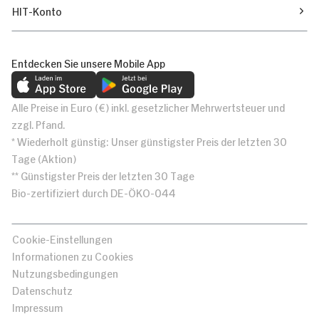
HIT-Konto
Entdecken Sie unsere Mobile App
Alle Preise in Euro (€) inkl. gesetzlicher Mehrwertsteuer und
zzgl. Pfand.
* Wiederholt günstig: Unser günstigster Preis der letzten 30
Tage (Aktion)
** Günstigster Preis der letzten 30 Tage
Bio-zertifiziert durch DE-ÖKO-044
Cookie-Einstellungen
Informationen zu Cookies
Nutzungsbedingungen
Datenschutz
Impressum