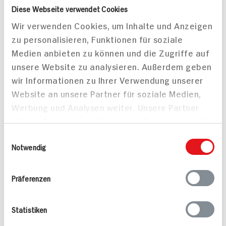
Diese Webseite verwendet Cookies
Wir verwenden Cookies, um Inhalte und Anzeigen
zu personalisieren, Funktionen für soziale
Medien anbieten zu können und die Zugriffe auf
Klassische
Rindergulasch mit Pilzen
unsere Website zu analysieren. Außerdem geben
Rinderrouladen mit
auf Tagliatelle
wir Informationen zu Ihrer Verwendung unserer
Bratkartoffeln
165 min
165 min
Website an unsere Partner für soziale Medien,
789 kcal p. Portion
1.166 kcal p. Portion
Werbung und Analysen weiter. Unsere Partner
Mittel
Mittel
führen diese Informationen möglicherweise mit
weiteren Daten zusammen, die Sie ihnen
Einwilligungsauswahl
bereitgestellt haben oder die sie im Rahmen
Notwendig
Ihrer Nutzung der Dienste gesammelt haben.
Präferenzen
Statistiken
Lammfilet in
Geschmorte
Rotweinsauce mit
Rinderbeinscheibe mit