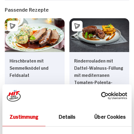
Passende Rezepte
Hirschbraten mit
Rinderrouladen mit
Semmelknödel und
Dattel-Walnuss-Füllung
Feldsalat
mit mediterranen
Tomaten-Polenta-
Schnitten
170 min
180 min
1.397 kcal p. Portion
1.376 kcal p. Portion
Mittel
Mittel
Zustimmung
Details
Über Cookies