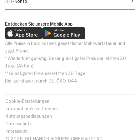
HIT-Konto
Entdecken Sie unsere Mobile App
Alle Preise in Euro (€) inkl. gesetzlicher Mehrwertsteuer und
zzgl. Pfand.
* Wiederholt günstig: Unser günstigster Preis der letzten 30
Tage (Aktion)
** Günstigster Preis der letzten 30 Tage
Bio-zertifiziert durch DE-ÖKO-044
Cookie-Einstellungen
Informationen zu Cookies
Nutzungsbedingungen
Datenschutz
Impressum
© 2026, HIT HANDELSGRUPPE GMBH & CO KG