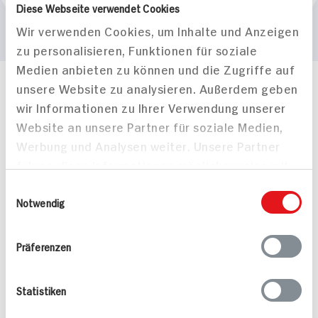
Diese Webseite verwendet Cookies
Wir verwenden Cookies, um Inhalte und Anzeigen
zu personalisieren, Funktionen für soziale
Medien anbieten zu können und die Zugriffe auf
unsere Website zu analysieren. Außerdem geben
Häufig gestellte Fragen
wir Informationen zu Ihrer Verwendung unserer
Mehr Informationen in unserem FAQ
Website an unsere Partner für soziale Medien,
kontakt
hit.de
Wir beantworten gerne Ihre Fragen
Werbung und Analysen weiter. Unsere Partner
(0228) 42967 0
führen diese Informationen möglicherweise mit
Montag - Donnerstag: 9 bis 16 Uhr
weiteren Daten zusammen, die Sie ihnen
Einwilligungsauswahl
Freitags: 9 bis 13 Uhr
bereitgestellt haben oder die sie im Rahmen
Notwendig
Folgen Sie uns auf TikTok
Ihrer Nutzung der Dienste gesammelt haben.
Präferenzen
Angebote & Coupons
Statistiken
Rezepte