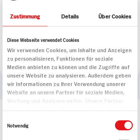
Gesamteindruck
fruchtiger Rotwein
Zustimmung
Details
Über Cookies
Geschmack
Aromen von roten Beeren weich und rund wenig Säure
Diese Webseite verwendet Cookies
Passt zu
Wir verwenden Cookies, um Inhalte und Anzeigen
gegrilltem Fleisch, Pasta, Pizza
zu personalisieren, Funktionen für soziale
Empfohlene Trinktemperatur
Medien anbieten zu können und die Zugriffe auf
+16°C bis +18°C
unsere Website zu analysieren. Außerdem geben
wir Informationen zu Ihrer Verwendung unserer
Website an unsere Partner für soziale Medien,
Werbung und Analysen weiter. Unsere Partner
führen diese Informationen möglicherweise mit
Häufig gestellte Fragen
weiteren Daten zusammen, die Sie ihnen
Einwilligungsauswahl
Mehr Informationen in unserem FAQ
bereitgestellt haben oder die sie im Rahmen
Notwendig
kontakt
hit.de
Ihrer Nutzung der Dienste gesammelt haben.
Wir beantworten gerne Ihre Fragen