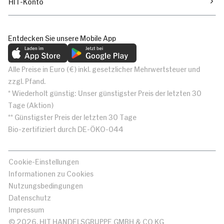
HIT-Konto
Entdecken Sie unsere Mobile App
Alle Preise in Euro (€) inkl. gesetzlicher Mehrwertsteuer und
zzgl. Pfand.
* Wiederholt günstig: Unser günstigster Preis der letzten 30
Tage (Aktion)
** Günstigster Preis der letzten 30 Tage
Bio-zertifiziert durch DE-ÖKO-044
Cookie-Einstellungen
Informationen zu Cookies
Nutzungsbedingungen
Datenschutz
Impressum
© 2026, HIT HANDELSGRUPPE GMBH & CO KG