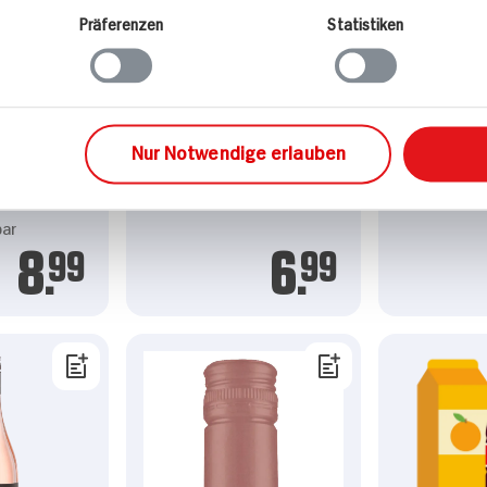
Präferenzen
Statistiken
muckstück
z /
Nur Notwendige erlauben
bar
6.
99
8.
99