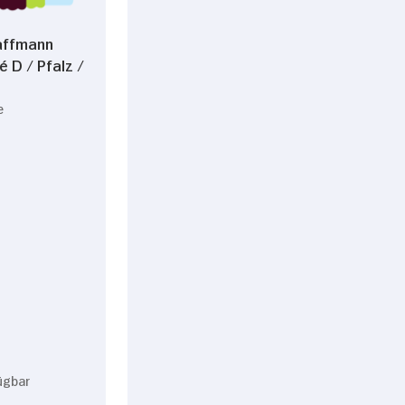
affmann
é D / Pfalz /
e
ügbar