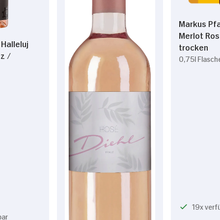
Markus Pf
Merlot Ros
Halleluj
trocken
z /
0,75l Flasch
19x verf
bar