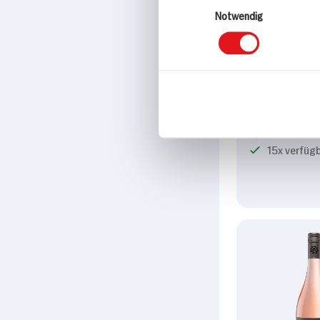
Notwendig
Metzger Sch
Rosé D / Pfal
trocken
0,75l Flasche
15x verfüg