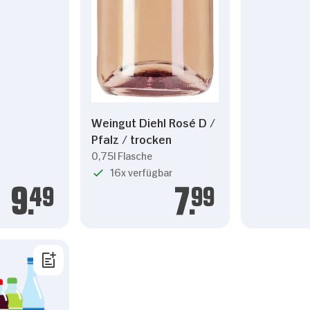
Weingut Diehl Rosé D /
Pfalz / trocken
0,75l Flasche
16x verfügbar
9.
49
7.
99