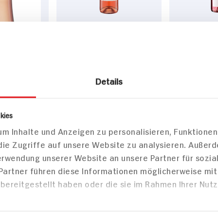
100% Pfalz Portugieser
Markus Sc
& Spätburgun D / Pfalz
Saigner D /
/ trocken
trocken
0,75l Flasche
0,75l Flasch
Details
kies
m Inhalte und Anzeigen zu personalisieren, Funktionen
die Zugriffe auf unsere Website zu analysieren. Außer
Verwendung unserer Website an unsere Partner für sozi
 Partner führen diese Informationen möglicherweise mi
bereitgestellt haben oder die sie im Rahmen Ihrer Nut
23x verfügbar
14x verf