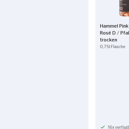
Hammel Pink 
Rosé D / Pfal
trocken
0,75l Flasche
16x verfüg