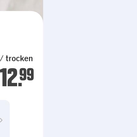
 / trocken
12.
99