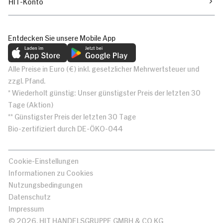
HIT-Konto
Entdecken Sie unsere Mobile App
Alle Preise in Euro (€) inkl. gesetzlicher Mehrwertsteuer und
zzgl. Pfand.
* Wiederholt günstig: Unser günstigster Preis der letzten 30
Tage (Aktion)
** Günstigster Preis der letzten 30 Tage
Bio-zertifiziert durch DE-ÖKO-044
Cookie-Einstellungen
Informationen zu Cookies
Nutzungsbedingungen
Datenschutz
Impressum
© 2026, HIT HANDELSGRUPPE GMBH & CO KG