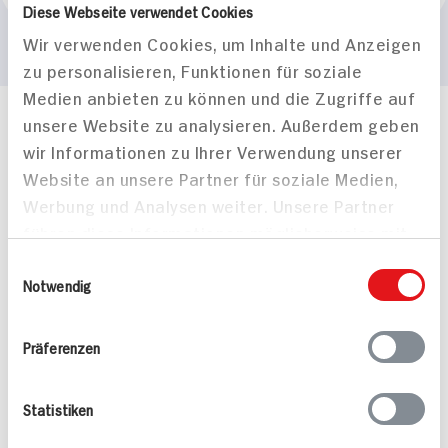
Diese Webseite verwendet Cookies
Wir verwenden Cookies, um Inhalte und Anzeigen
zu personalisieren, Funktionen für soziale
Medien anbieten zu können und die Zugriffe auf
unsere Website zu analysieren. Außerdem geben
Häufig gestellte Fragen
wir Informationen zu Ihrer Verwendung unserer
Mehr Informationen in unserem FAQ
Website an unsere Partner für soziale Medien,
kontakt
hit.de
Wir beantworten gerne Ihre Fragen
Werbung und Analysen weiter. Unsere Partner
(0228) 42967 0
führen diese Informationen möglicherweise mit
Montag - Donnerstag: 9 bis 16 Uhr
weiteren Daten zusammen, die Sie ihnen
Einwilligungsauswahl
Freitags: 9 bis 13 Uhr
bereitgestellt haben oder die sie im Rahmen
Notwendig
Folgen Sie uns auf TikTok
Ihrer Nutzung der Dienste gesammelt haben.
Präferenzen
Angebote & Coupons
Statistiken
Rezepte