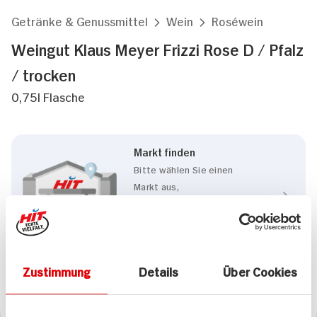
Getränke & Genussmittel
Wein
Roséwein
Weingut Klaus Meyer Frizzi Rose D / Pfalz
/ trocken
0,75l Flasche
Markt finden
Bitte wählen Sie einen
Markt aus,
um lokale Informationen zu
sehen.
Zum Marktfinder
Zustimmung
Details
Über Cookies
Marke
Weingut Klaus Meyer