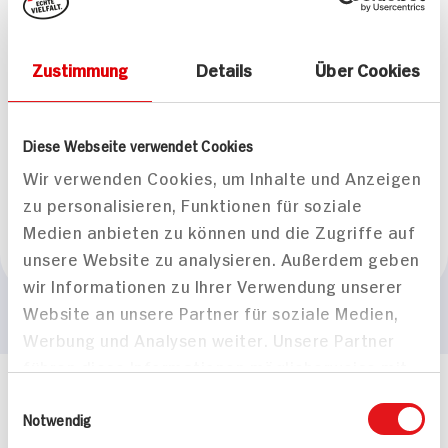
Gesamteindruck
leicht
Zustimmung
Details
Über Cookies
Geschmack
Angenehme Beerennote, lebendig und fruchtig
Diese Webseite verwendet Cookies
Passt zu
Wir verwenden Cookies, um Inhalte und Anzeigen
Fisch, mediterane Küche
zu personalisieren, Funktionen für soziale
Medien anbieten zu können und die Zugriffe auf
Empfohlene Trinktemperatur
unsere Website zu analysieren. Außerdem geben
+8°C bis +10°C
wir Informationen zu Ihrer Verwendung unserer
Website an unsere Partner für soziale Medien,
Werbung und Analysen weiter. Unsere Partner
führen diese Informationen möglicherweise mit
weiteren Daten zusammen, die Sie ihnen
Häufig gestellte Fragen
Einwilligungsauswahl
bereitgestellt haben oder die sie im Rahmen
Notwendig
Mehr Informationen in unserem FAQ
Ihrer Nutzung der Dienste gesammelt haben.
kontakt
hit.de