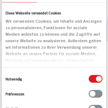
Vegan
BIO HIT
Alkoholfrei
Diese Webseite verwendet Cookies
Marke
Van Nahmen
Wir verwenden Cookies, um Inhalte und Anzeigen
zu personalisieren, Funktionen für soziale
Medien anbieten zu können und die Zugriffe auf
unsere Website zu analysieren. Außerdem geben
wir Informationen zu Ihrer Verwendung unserer
Häufig gestellte Fragen
Website an unsere Partner für soziale Medien,
Mehr Informationen in unserem FAQ
Werbung und Analysen weiter. Unsere Partner
kontakt
hit.de
führen diese Informationen möglicherweise mit
Wir beantworten gerne Ihre Fragen
weiteren Daten zusammen, die Sie ihnen
Einwilligungsauswahl
(0228) 42967 0
bereitgestellt haben oder die sie im Rahmen
Notwendig
Montag - Donnerstag: 9 bis 16 Uhr
Ihrer Nutzung der Dienste gesammelt haben.
Freitags: 9 bis 13 Uhr
Folgen Sie uns auf TikTok
Präferenzen