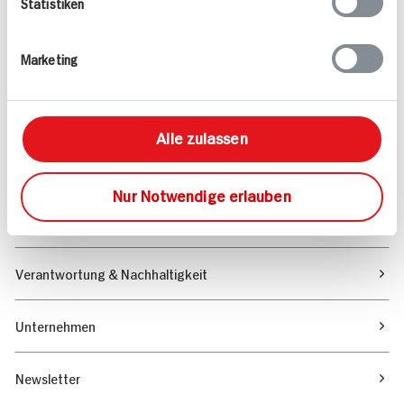
Statistiken
Angebote & Coupons
Marketing
Rezepte
Sortiment
Alle zulassen
Marktfinder
Nur Notwendige erlauben
Unser Magazin
Verantwortung & Nachhaltigkeit
Unternehmen
Newsletter