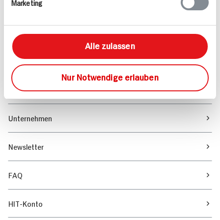
Marketing
Sortiment
Marktfinder
Alle zulassen
Unser Magazin
Nur Notwendige erlauben
Verantwortung & Nachhaltigkeit
Unternehmen
Newsletter
FAQ
HIT-Konto