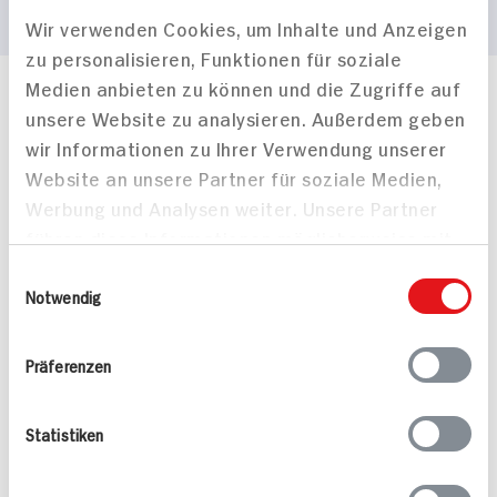
Wir verwenden Cookies, um Inhalte und Anzeigen
zu personalisieren, Funktionen für soziale
Medien anbieten zu können und die Zugriffe auf
Häufig gestellte Fragen
unsere Website zu analysieren. Außerdem geben
Mehr Informationen in unserem FAQ
wir Informationen zu Ihrer Verwendung unserer
kontakt
hit.de
Website an unsere Partner für soziale Medien,
Wir beantworten gerne Ihre Fragen
Werbung und Analysen weiter. Unsere Partner
(0228) 42967 0
führen diese Informationen möglicherweise mit
Montag - Donnerstag: 9 bis 16 Uhr
Freitags: 9 bis 13 Uhr
weiteren Daten zusammen, die Sie ihnen
Einwilligungsauswahl
Folgen Sie uns auf TikTok
bereitgestellt haben oder die sie im Rahmen
Notwendig
Ihrer Nutzung der Dienste gesammelt haben.
Präferenzen
Angebote & Coupons
Statistiken
Rezepte