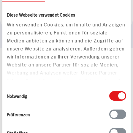
Marke
Diese Webseite verwendet Cookies
Bad Dürrheimer
Wir verwenden Cookies, um Inhalte und Anzeigen
zu personalisieren, Funktionen für soziale
Medien anbieten zu können und die Zugriffe auf
unsere Website zu analysieren. Außerdem geben
wir Informationen zu Ihrer Verwendung unserer
Häufig gestellte Fragen
Website an unsere Partner für soziale Medien,
Mehr Informationen in unserem FAQ
Werbung und Analysen weiter. Unsere Partner
kontakt
hit.de
führen diese Informationen möglicherweise mit
Wir beantworten gerne Ihre Fragen
weiteren Daten zusammen, die Sie ihnen
(0228) 42967 0
Einwilligungsauswahl
bereitgestellt haben oder die sie im Rahmen
Notwendig
Montag - Donnerstag: 9 bis 16 Uhr
Ihrer Nutzung der Dienste gesammelt haben.
Freitags: 9 bis 13 Uhr
Folgen Sie uns auf TikTok
Präferenzen
Statistiken