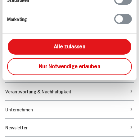
Angebote & Coupons
Marketing
Rezepte
Sortiment
Alle zulassen
Marktfinder
Nur Notwendige erlauben
Unser Magazin
Verantwortung & Nachhaltigkeit
Unternehmen
Newsletter