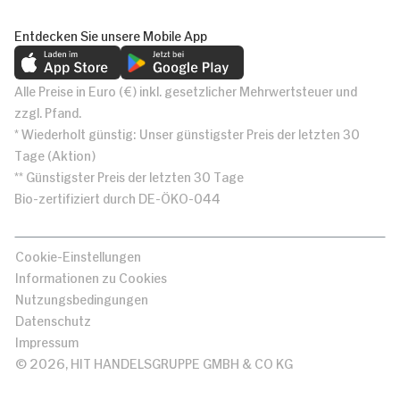
Entdecken Sie unsere Mobile App
Alle Preise in Euro (€) inkl. gesetzlicher Mehrwertsteuer und
zzgl. Pfand.
* Wiederholt günstig: Unser günstigster Preis der letzten 30
Tage (Aktion)
** Günstigster Preis der letzten 30 Tage
Bio-zertifiziert durch DE-ÖKO-044
Cookie-Einstellungen
Informationen zu Cookies
Nutzungsbedingungen
Datenschutz
Impressum
© 2026, HIT HANDELSGRUPPE GMBH & CO KG