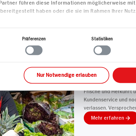
 Partner führen diese Informationen möglicherweise mi
bereitgestellt haben oder die sie im Rahmen Ihrer Nut
Präferenzen
Statistiken
UNSER 7 SERVICE-VERS
Wir geben für 
Versprochen!
Unser Anspruch ist es,
Nur Notwendige erlauben
wird. Dafür legen wir u
Frische und Herkunft 
Kundenservice und noch
verlassen. Versproche
Mehr erfahren