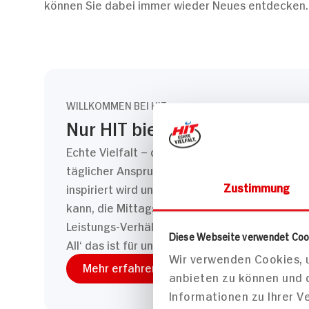
können Sie dabei immer wieder Neues entdecken. E
WILLKOMMEN BEI HIT
Nur HIT bietet Echte Vielfalt.
Echte Vielfalt – das ist für uns nicht nur ein
täglicher Anspruch. HIT ist ein Ort, wo Einka
Zustimmung
inspiriert wird und auf der anderen Seite aber
kann, die Mittagspause verbringen kann und e
Leistungs-Verhältnis auch mit Preisen wie bei
Diese Webseite verwendet Coo
All‘ das ist für uns „Echte Vielfalt“.
Wir verwenden Cookies, u
Mehr erfahren
anbieten zu können und 
Informationen zu Ihrer 