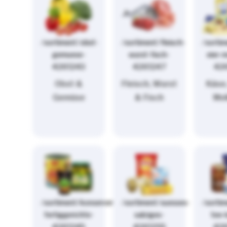
/sortiment/obst-
/sortiment/fleisch-
/sorti
gemuese-
wurst-fisch-
eier-m
4261243
4261247
42
Obst &
Fleisch, Wurst
Käse,
Gemüse
& Fisch
Mol
/sortiment/konserven-
/sortiment/suesses-
/sortim
fertiggerichte-
salziges-
tee-
4261245
4261255
42