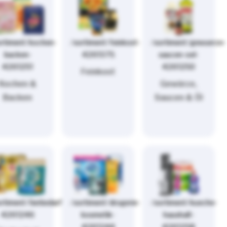
ortiment/kochen-
/sortiment/feinkost-
/sortiment/gewuerze-
backen-
4261375
saucen-oel-
4261251
4261250
Feinkost
Kochen &
Gewürze,
Backen
Saucen & Öl
rtiment/tierbedarf-
/sortiment/drogerie-
/sortiment/kueche-
4261246
kosmetik-
haushalt-
4261244
4261258