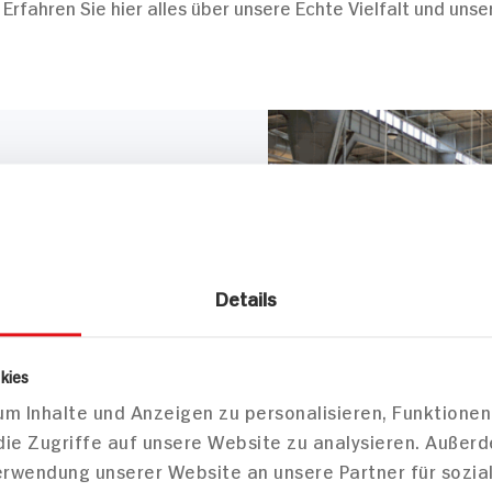
rfahren Sie hier alles über unsere Echte Vielfalt und uns
 Werbespruch, sondern unser
ufen Freude macht. Wo man
Details
 auch schnell einkaufen
in hervorragendes Preis-
m Discounter erlebt.
kies
m Inhalte und Anzeigen zu personalisieren, Funktionen
die Zugriffe auf unsere Website zu analysieren. Außer
Verwendung unserer Website an unsere Partner für sozi