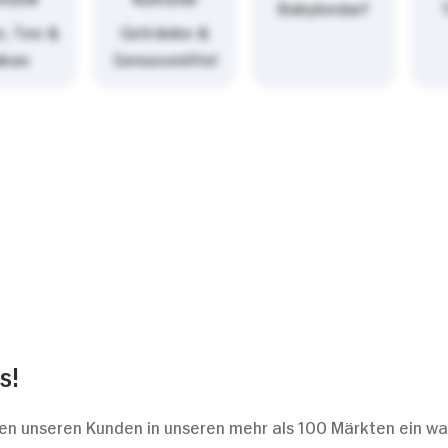
Babybedarf
e, Tee &
Getränke &
akao
Genussmittel
s!
bieten unseren Kunden in unseren mehr als 100 Märkten ein 