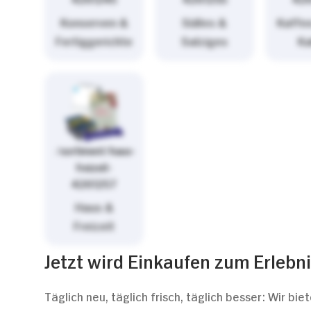
Konserven &
Süßes &
Kaffe
Fertiggerichte
Salziges
K
/sortiment/haus-
freizeit-
4261257
Haus &
Freizeit
Jetzt wird Einkaufen zum Erlebni
Täglich neu, täglich frisch, täglich besser: Wir 