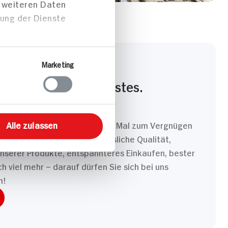
t weiteren Daten
zung der Dienste
Marketing
PRECHEN
Sie täglich unser Bestes.
 dass Ihr Einkauf bei uns jedes Mal zum Vergnügen
Alle zulassen
ns jeden Tag ins Zeug. Verlässliche Qualität,
unserer Produkte, entspannteres Einkaufen, bester
 viel mehr – darauf dürfen Sie sich bei uns
n!