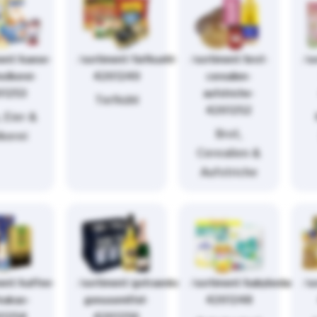
ment/kaese-
/sortiment/tiefkuehl-
/sortiment/brot-
/s
olkerei-
4261249
cerealien-
61253
aufstriche-
Tiefkühl
4261252
 Eier &
Brot,
kerei
Cerealien &
Aufstriche
ent/kaffee-
/sortiment/getraenke-
/sortiment/babybedarf-
/so
kakao-
genussmittel-
4261248
61254
4261256