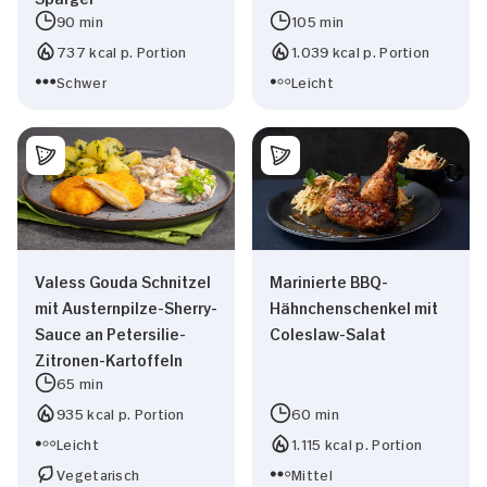
90 min
105 min
737 kcal p. Portion
1.039 kcal p. Portion
Schwer
Leicht
Valess Gouda Schnitzel
Marinierte BBQ-
mit Austernpilze-Sherry-
Hähnchenschenkel mit
Sauce an Petersilie-
Coleslaw-Salat
Zitronen-Kartoffeln
65 min
935 kcal p. Portion
60 min
Leicht
1.115 kcal p. Portion
Vegetarisch
Mittel