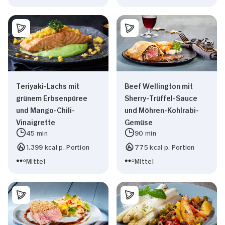
Teriyaki-Lachs mit
Beef Wellington mit
grünem Erbsenpüree
Sherry-Trüffel-Sauce
und Mango-Chili-
und Möhren-Kohlrabi-
Vinaigrette
Gemüse
45 min
90 min
1.399 kcal p. Portion
775 kcal p. Portion
Mittel
Mittel