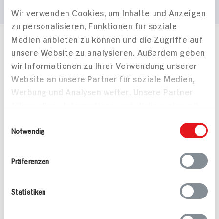
Wir verwenden Cookies, um Inhalte und Anzeigen
zu personalisieren, Funktionen für soziale
Medien anbieten zu können und die Zugriffe auf
Häufig gestellte Fragen
unsere Website zu analysieren. Außerdem geben
Mehr Informationen in unserem FAQ
wir Informationen zu Ihrer Verwendung unserer
kontakt
hit.de
Website an unsere Partner für soziale Medien,
Wir beantworten gerne Ihre Fragen
Werbung und Analysen weiter. Unsere Partner
(0228) 42967 0
führen diese Informationen möglicherweise mit
Montag - Donnerstag: 9 bis 16 Uhr
Freitags: 9 bis 13 Uhr
weiteren Daten zusammen, die Sie ihnen
Einwilligungsauswahl
Folgen Sie uns auf TikTok
bereitgestellt haben oder die sie im Rahmen
Notwendig
Ihrer Nutzung der Dienste gesammelt haben.
Präferenzen
Angebote & Coupons
Statistiken
Rezepte