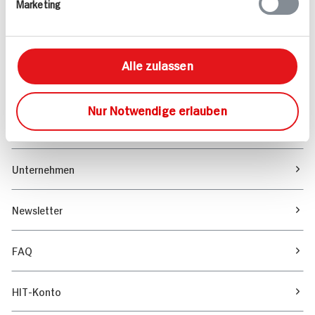
Marketing
Sortiment
Marktfinder
Alle zulassen
Unser Magazin
Nur Notwendige erlauben
Verantwortung & Nachhaltigkeit
Unternehmen
Newsletter
FAQ
HIT-Konto