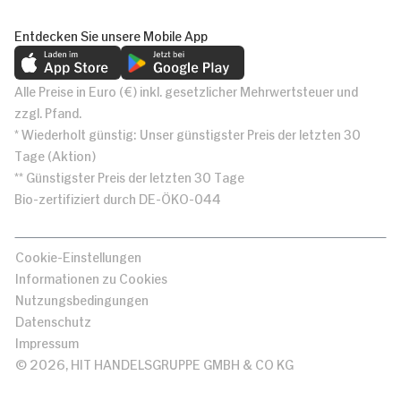
Entdecken Sie unsere Mobile App
Alle Preise in Euro (€) inkl. gesetzlicher Mehrwertsteuer und
zzgl. Pfand.
* Wiederholt günstig: Unser günstigster Preis der letzten 30
Tage (Aktion)
** Günstigster Preis der letzten 30 Tage
Bio-zertifiziert durch DE-ÖKO-044
Cookie-Einstellungen
Informationen zu Cookies
Nutzungsbedingungen
Datenschutz
Impressum
© 2026, HIT HANDELSGRUPPE GMBH & CO KG