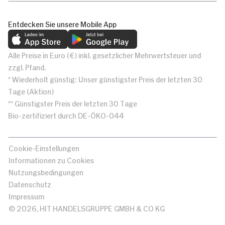
Entdecken Sie unsere Mobile App
Alle Preise in Euro (€) inkl. gesetzlicher Mehrwertsteuer und
zzgl. Pfand.
* Wiederholt günstig: Unser günstigster Preis der letzten 30
Tage (Aktion)
** Günstigster Preis der letzten 30 Tage
Bio-zertifiziert durch DE-ÖKO-044
Cookie-Einstellungen
Informationen zu Cookies
Nutzungsbedingungen
Datenschutz
Impressum
© 2026, HIT HANDELSGRUPPE GMBH & CO KG