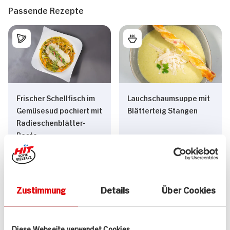
Passende Rezepte
Frischer Schellfisch im
Lauchschaumsuppe mit
Gemüsesud pochiert mit
Blätterteig Stangen
Radieschenblätter-
Pesto
30 min
70 min
645 kcal p. Portion
1.078 kcal p. Portion
Mittel
Leicht
Zustimmung
Details
Über Cookies
Diese Webseite verwendet Cookies