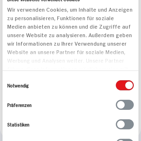
Wir verwenden Cookies, um Inhalte und Anzeigen
zu personalisieren, Funktionen für soziale
Medien anbieten zu können und die Zugriffe auf
unsere Website zu analysieren. Außerdem geben
wir Informationen zu Ihrer Verwendung unserer
Website an unsere Partner für soziale Medien,
Werbung und Analysen weiter. Unsere Partner
führen diese Informationen möglicherweise mit
weiteren Daten zusammen, die Sie ihnen
Einwilligungsauswahl
Spinatknödel mit
bereitgestellt haben oder die sie im Rahmen
Notwendig
Taleggio und
Ihrer Nutzung der Dienste gesammelt haben.
Champignons
60 min
Präferenzen
1.038 kcal p. Portion
Mittel
Statistiken
Vegetarisch